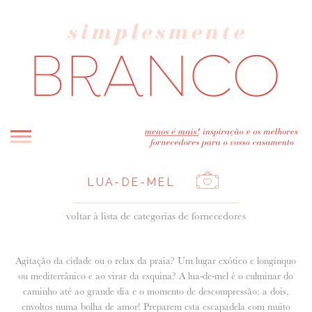
INICIO
LUA-DE-MEL
BLOG
voltar à lista de categorias de fornecedores
MELHOR INSPIRAÇÃO
ENTREVISTAS
Agitação da cidade ou o relax da praia? Um lugar exótico e longínquo
REAL WEDDINGS & EDITORIAIS
ou mediterrânico e ao virar da esquina? A lua-de-mel é o culminar do
CASAVA-ME AQUI!
caminho até ao grande dia e o momento de descompressão: a dois,
envoltos numa bolha de amor! Preparem esta escapadela com muito
FORNECEDORES RECOMENDADOS