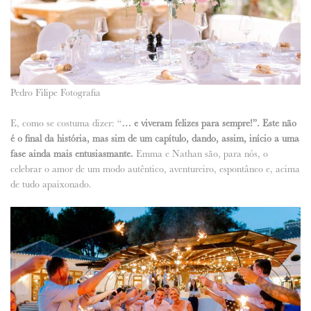
Pedro Filipe Fotografia
E, como se costuma dizer: “
… e viveram felizes para sempre!”. Este não
é o final da história, mas sim de um capítulo, dando, assim, início a uma
fase ainda mais entusiasmante.
Emma e Nathan são, para nós, o
celebrar o amor de um modo autêntico, aventureiro, espontâneo e, acima
de tudo apaixonado.