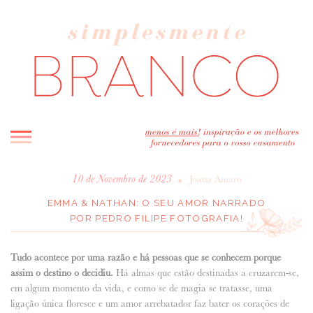
INICIO
•
10 de Novembro de 2023
Joana Amaro
BLOG
EMMA & NATHAN: O SEU AMOR NARRADO
POR PEDRO FILIPE FOTOGRAFIA!
MELHOR INSPIRAÇÃO
ENTREVISTAS
Tudo acontece por uma razão e há pessoas que se conhecem porque
REAL WEDDINGS & EDITORIAIS
assim o destino o decidiu.
Há almas que estão destinadas a cruzarem-se,
CASAVA-ME AQUI!
em algum momento da vida, e como se de magia se tratasse, uma
ligação única floresce e um amor arrebatador faz bater os corações de
FORNECEDORES RECOMENDADOS