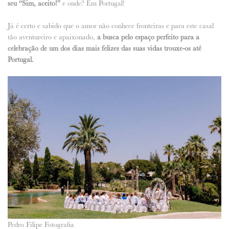
seu “Sim, aceito!”
e onde? Em Portugal!
Já é certo e sabido que o amor não conhece fronteiras e para este casal
tão aventureiro e apaixonado,
a busca pelo espaço perfeito para a
celebração de um dos dias mais felizes das suas vidas trouxe-os até
Portugal.
Pedro Filipe Fotografia