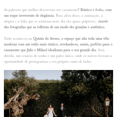
As palavras que melhor descrevem este casamento
? Rústico e
boho,
com
um toque irreverente de elegância.
Para além disso, a animação, a
alegria e a folia que se sentiram neste dia são quase palpáveis, a
través
das fotografias que as refletem de um modo tão genuíno e autêntico.
Tudo aconteceu na
Quinta do Avesso, o espaço que alia toda uma vibe
moderna com um estilo mais rústico, revelando-se, assim, perfeito para o
casamento que Julie e Mikael idealizam para o seu grande dia.
Sem
dúvida, um cenário de sonho e um palco único, onde os noivos tiveram a
oportunidade de protagonizar o seu próprio conto de fadas.