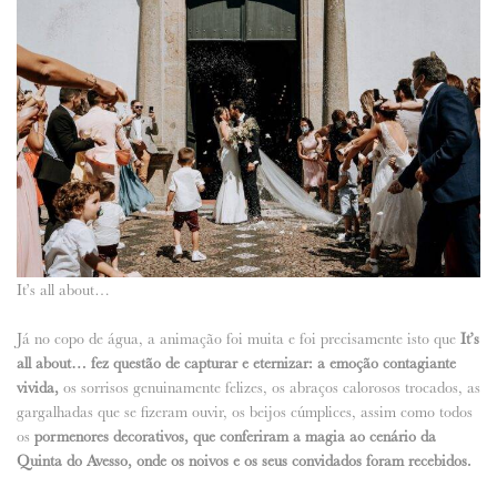
It’s all about…
Já no copo de água, a animação foi muita e foi precisamente isto que
It’s
all about… fez questão de capturar e eternizar: a emoção contagiante
vivida,
os sorrisos genuinamente felizes, os abraços calorosos trocados, as
gargalhadas que se fizeram ouvir, os beijos cúmplices, assim como todos
os
pormenores decorativos, que conferiram a magia ao cenário da
Quinta do Avesso, onde os noivos e os seus convidados foram recebidos.