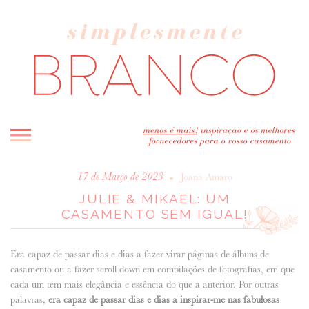
INICIO
•
17 de Março de 2023
Joana Amaro
JULIE & MIKAEL: UM
BLOG
CASAMENTO SEM IGUAL!
MELHOR INSPIRAÇÃO
ENTREVISTAS
Era capaz de passar dias e dias a fazer virar páginas de álbuns de
REAL WEDDINGS & EDITORIAIS
casamento ou a fazer scroll down em compilações de fotografias, em que
CASAVA-ME AQUI!
cada um tem mais elegância e essência do que a anterior. Por outras
palavras,
era capaz de passar dias e dias a inspirar-me nas fabulosas
FORNECEDORES RECOMENDADOS