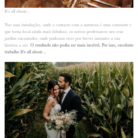
It’s all about…
Nas suas instalações, onde o contacto com a natureza é uma constante e
que torna local ainda mais fabuloso, os noivos perderam-se nos seus
jardins encantados, onde puderam viver por breves instantes a sua
história a sós.
O resultado não podia ser mais incrível. Por isso, excelente
trabalho It’s all about…