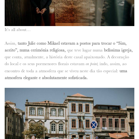
It’s all about…
Assim,
tanto Julie como Mikael estavam a postos para trocar o “Sim,
aceito”, numa cerimónia religiosa,
que teve lugar numa
belíssima igreja,
que conta, atualmente, a história deste casal apaixonado. A decoração
do local e os seus pormenores florais estavam
indo, assim, ao
on point,
encontro de toda a atmosfera que se viveu neste dia tão especial:
uma
atmosfera elegante e absolutamente sofisticada.