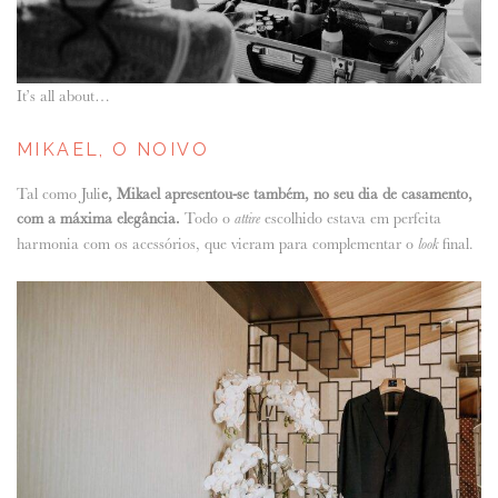
It’s all about…
MIKAEL, O NOIVO
Tal como Juli
e, Mikael apresentou-se também, no seu dia de casamento,
com a máxima elegância.
Todo o
escolhido estava em perfeita
attire
harmonia com os acessórios, que vieram para complementar o
final.
look