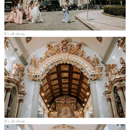
It’s all about…
It’s all about…