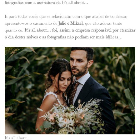
fotografias com a assinatura da It’s all about…
ANUNCIE CONNOSCO
E para todas vocês que se relacionam com o que acabei de confessar,
apresento-vos o casamento de
Julie e Mikael,
que vão adorar tanto
quanto eu.
It’s all about… foi, assim, a empresa responsável por eternizar
o dia destes noivos e as fotografias não podiam ser mais idílicas…
It’s all about…