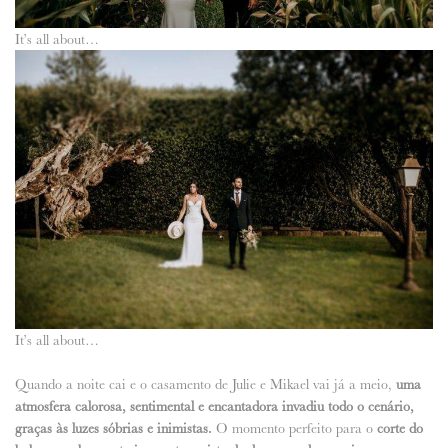
It’s all about…
It’s all about…
Quando a noite cai e o casamento de Julie e Mikael vai já a meio,
uma
atmosfera calorosa, sentimental e encantadora invadiu todo o cenário,
graças às luzes sóbrias e inimistas.
O momento perfeito para o
corte do