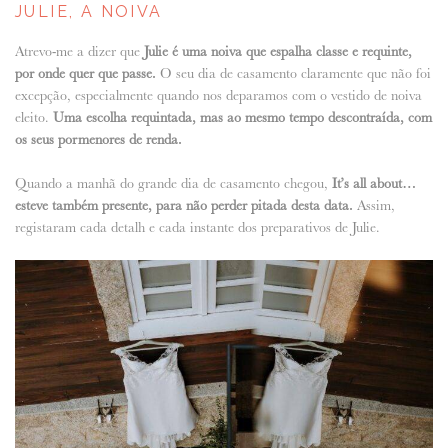
JULIE, A NOIVA
Atrevo-me a dizer que
Julie é uma noiva que espalha classe e requinte,
por onde quer que passe.
O seu dia de casamento claramente que não foi
excepção, especialmente quando nos deparamos com o vestido de noiva
eleito.
Uma escolha requintada, mas ao mesmo tempo descontraída, com
os seus pormenores de renda.
Quando a manhã do grande dia de casamento chegou,
It’s all about…
esteve também presente, para não perder pitada desta data.
Assim,
registaram cada detalh e cada instante dos preparativos de Julie.