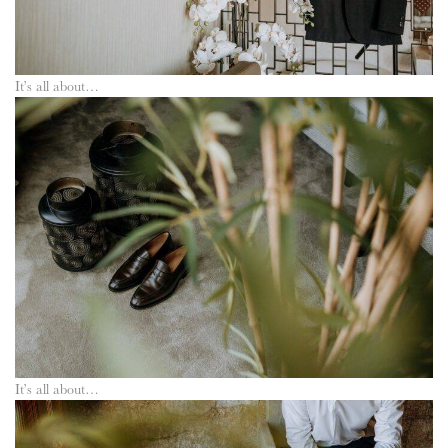
It’s all about…
It’s all about…