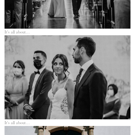
It’s all about…
It’s all about…