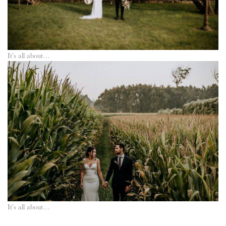
It’s all about…
It’s all about…