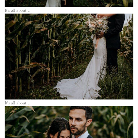
It’s all about…
It’s all about…