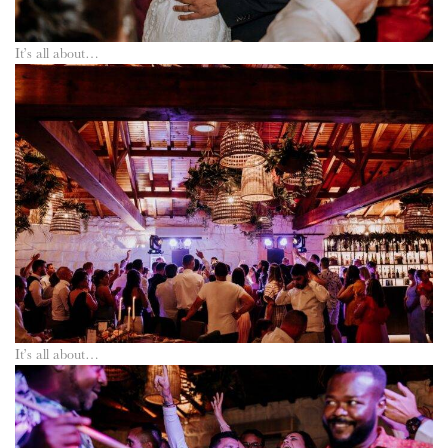
It’s all about…
It’s all about…