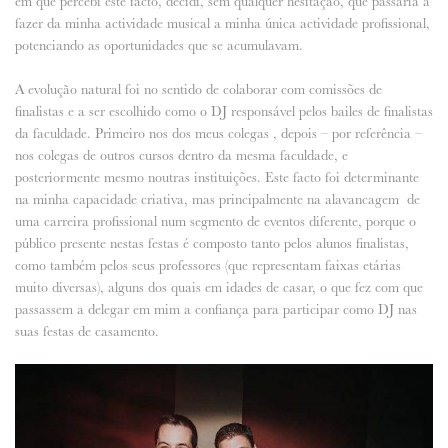
em que percebi este facto, decidi, sem qualquer hesitação, que passaria a
fazer da minha actividade musical a minha única actividade profissional,
potenciando as oportunidades que se acumulavam.
A evolução natural foi no sentido de colaborar com comissões de
finalistas e a ser escolhido como o DJ responsável pelos bailes de finalistas
da faculdade. Primeiro nos dos meus colegas , depois – por referência –
nos colegas de outros cursos dentro da mesma faculdade, e
posteriormente mesmo noutras instituições. Este facto foi determinante
na minha capacidade criativa, mas principalmente na alavancagem de
uma carreira profissional num segmento de eventos diferente, porque o
público presente nestas festas é composto tanto pelos alunos finalistas,
como também pelos seus professores (que representam faixas etárias
muito diversas), alguns dos quais em idades de casar, o que fez com que
passassem a delegar em mim a confiança para participar como DJ nas
suas festas de casamento.