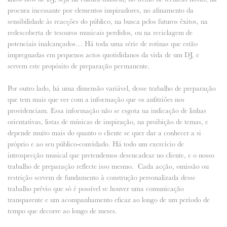
procura incessante por elementos inspiradores, no afinamento da
sensibilidade às reacções do público, na busca pelos futuros êxitos, na
redescoberta de tesouros musicais perdidos, ou na reciclagem de
potenciais inalcançados… Há toda uma série de rotinas que estão
impregnadas em pequenos actos quotididanos da vida de um DJ, e
servem este propósito de preparação permanente.
Por outro lado, há uma dimensão variável, desse trabalho de preparação
que tem mais que ver com a informação que os anfitriões nos
providenciam. Essa informação não se esgota na indicação de linhas
orientativas, listas de músicas de inspiração, na proibição de temas, e
depende muito mais do quanto o cliente se quer dar a conhecer a si
próprio e ao seu público-convidado. Há todo um exercício de
introspecção musical que pretendemos desencadear no cliente, e o nosso
trabalho de preparação reflecte isso mesmo. Cada acção, omissão ou
restrição servem de fundamento à construção personalizada desse
trabalho prévio que só é possível se houver uma comunicação
transparente e um acompanhamento eficaz ao longo de um período de
tempo que decorre ao longo de meses.