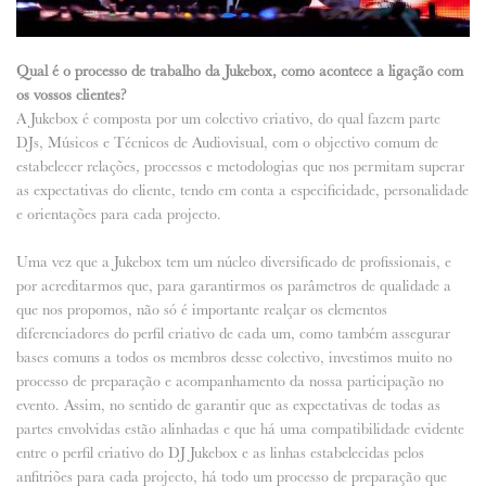
Qual é o processo de trabalho da Jukebox, como acontece a ligação com
os vossos clientes?
A Jukebox é composta por um colectivo criativo, do qual fazem parte
DJs, Músicos e Técnicos de Audiovisual, com o objectivo comum de
estabelecer relações, processos e metodologias que nos permitam superar
as expectativas do cliente, tendo em conta a especificidade, personalidade
e orientações para cada projecto.
Uma vez que a Jukebox tem um núcleo diversificado de profissionais, e
por acreditarmos que, para garantirmos os parâmetros de qualidade a
que nos propomos, não só é importante realçar os elementos
diferenciadores do perfil criativo de cada um, como também assegurar
bases comuns a todos os membros desse colectivo, investimos muito no
processo de preparação e acompanhamento da nossa participação no
evento. Assim, no sentido de garantir que as expectativas de todas as
partes envolvidas estão alinhadas e que há uma compatibilidade evidente
entre o perfil criativo do DJ Jukebox e as linhas estabelecidas pelos
anfitriões para cada projecto, há todo um processo de preparação que