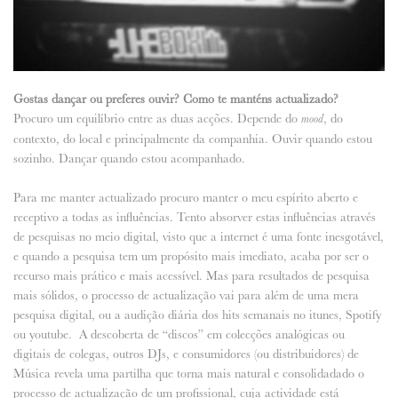
Gostas dançar ou preferes ouvir? Como te manténs actualizado?
Procuro um equilíbrio entre as duas acções. Depende do
, do
mood
contexto, do local e principalmente da companhia. Ouvir quando estou
sozinho. Dançar quando estou acompanhado.
Para me manter actualizado procuro manter o meu espírito aberto e
receptivo a todas as influências. Tento absorver estas influências através
de pesquisas no meio digital, visto que a internet é uma fonte inesgotável,
e quando a pesquisa tem um propósito mais imediato, acaba por ser o
recurso mais prático e mais acessível. Mas para resultados de pesquisa
mais sólidos, o processo de actualização vai para além de uma mera
pesquisa digital, ou a audição diária dos hits semanais no itunes, Spotify
ou youtube. A descoberta de “discos” em colecções analógicas ou
digitais de colegas, outros DJs, e consumidores (ou distribuidores) de
Música revela uma partilha que torna mais natural e consolidadado o
processo de actualização de um profissional, cuja actividade está