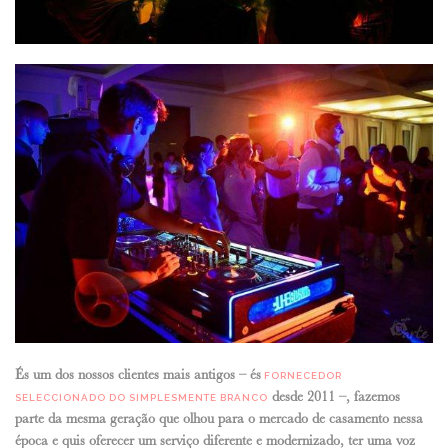
És um dos nossos clientes mais antigos – és
FORNECEDOR
desde 2011 –, fazemos
SELECCIONADO DO SIMPLESMENTE BRANCO
parte da mesma geração que olhou para o mercado de casamento nessa
época e quis oferecer um serviço diferente e modernizado, ter uma voz