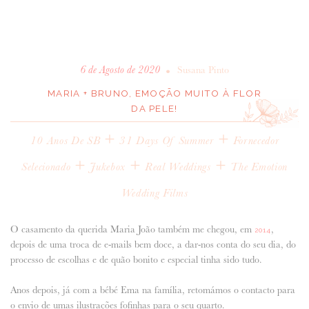
•
6 de Agosto de 2020
Susana Pinto
MARIA + BRUNO, EMOÇÃO MUITO À FLOR
DA PELE!
+
+
10 Anos De SB
31 Days Of Summer
Fornecedor
+
+
+
Selecionado
Jukebox
Real Weddings
The Emotion
Wedding Films
O casamento da querida Maria João também me chegou, em
,
2014
depois de uma troca de e-mails bem doce, a dar-nos conta do seu dia, do
processo de escolhas e de quão bonito e especial tinha sido tudo.
Anos depois, já com a bébé Ema na família, retomámos o contacto para
o envio de umas ilustrações fofinhas para o seu quarto.