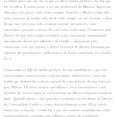
Costumo dizer que não fui eu que escolhi a minha profissão, foi Ela que
me escolheu. E assim passei a ser um profissional da Música. Agora que
olho para trás parece tudo muito simples. Embora a Música tenha sido
uma constante na minha vida desde cedo, sempre me foi incutida a ideia
de que não teria uma vida economicamente sustentável se não
enveredasse por uma carreira de cariz mais tradicional. O interesse pelo
Direito foi por mim sempre assumido como meramente instrumental,
inicialmente ditado por influência da família e alimentado pelo
entusiasmo com que assistia à defesa fervorosa de direitos humanos por
algumas das personagens emblemáticas da ficção americana no cinema e
na tv.
Como todos os DJs da minha geração, fui um autodidacta, e por isso
essa aventura começou muito cedo na minha adolescência, como um
hobby que derivou da evolução natural da consolidação do meu interesse
pela Música. Os meus amigos aprendiam a tocar instrumentos e nos
métodos de criação musical, eu focava-me na Música enquanto resultado
final. Quando iniciei o meu percurso académico na faculdade de Direito
da Universidade Católica, o meu desenvolvimento como DJ já estava
numa fase avançada, e como tal, a par dos estudos, mantinha-me semi-
profissionalmente ocupado com a Música através de residências