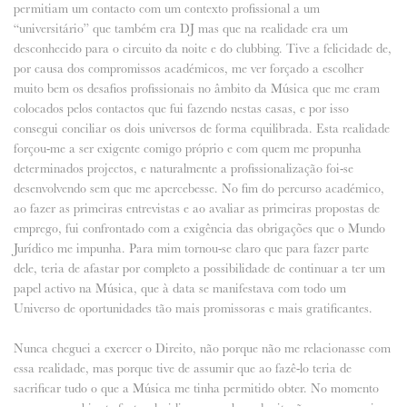
permitiam um contacto com um contexto profissional a um
“universitário” que também era DJ mas que na realidade era um
desconhecido para o circuito da noite e do clubbing. Tive a felicidade de,
por causa dos compromissos académicos, me ver forçado a escolher
muito bem os desafios profissionais no âmbito da Música que me eram
colocados pelos contactos que fui fazendo nestas casas, e por isso
consegui conciliar os dois universos de forma equilibrada. Esta realidade
forçou-me a ser exigente comigo próprio e com quem me propunha
determinados projectos, e naturalmente a profissionalização foi-se
desenvolvendo sem que me apercebesse. No fim do percurso académico,
ao fazer as primeiras entrevistas e ao avaliar as primeiras propostas de
emprego, fui confrontado com a exigência das obrigações que o Mundo
Jurídico me impunha. Para mim tornou-se claro que para fazer parte
dele, teria de afastar por completo a possibilidade de continuar a ter um
papel activo na Música, que à data se manifestava com todo um
Universo de oportunidades tão mais promissoras e mais gratificantes.
Nunca cheguei a exercer o Direito, não porque não me relacionasse com
essa realidade, mas porque tive de assumir que ao fazê-lo teria de
sacrificar tudo o que a Música me tinha permitido obter. No momento