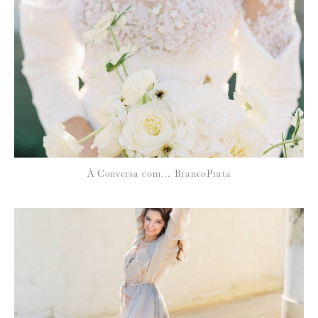
À Conversa com… BrancoPrata