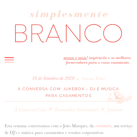
INICIO
•
16 de Setembro de 2020
Susana Pinto
BLOG
À CONVERSA COM: JUKEBOX – DJ E MÚSICA
PARA CASAMENTOS
MELHOR INSPIRAÇÃO
+
ENTREVISTAS
+
À Conversa Com
Fornecedor Selecionado
Jukebox
REAL WEDDINGS & EDITORIAIS
CASAVA-ME AQUI!
Esta semana conversamos com o João Marques, da
, um serviço
JUKEBOX
de DJ’s e música para casamentos e eventos corporativos.
FORNECEDORES RECOMENDADOS