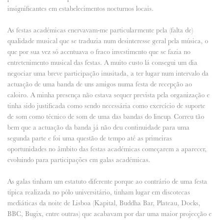
insignificantes em estabelecimentos nocturnos locais.
As festas académicas enervavam-me particularmente pela (falta de)
qualidade musical que se traduzia num desinteresse geral pela música, o
que por sua vez só acentuava o fraco investimento que se fazia no
entretenimento musical das festas. A muito custo lá consegui um dia
negociar uma breve participação inusitada, a ter lugar num intervalo da
actuação de uma banda de uns amigos numa festa de recepção ao
caloiro. A minha presença não estava sequer prevista pela organização e
tinha sido justificada como sendo necessária como exercício de suporte
de som como técnico de som de uma das bandas do lineup. Correu tão
bem que a actuação da banda já não deu continuidade para uma
segunda parte e foi uma questão de tempo até as primeiras
oportunidades no âmbito das festas académicas começarem a aparecer,
evoluindo para participações em galas académicas.
As galas tinham um estatuto diferente porque ao contrário de uma festa
típica realizada no pólo universitário, tinham lugar em discotecas
mediáticas da noite de Lisboa (Kapital, Buddha Bar, Plateau, Docks,
BBC, Bugix, entre outras) que acabavam por dar uma maior projecção e