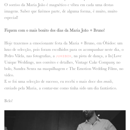
O sorriso da Maria João é magnético e vibra em cada uma destas
imagens. Saber que fizémos parte, de alguma forma, é muito, muito
especial!
Fiquem com o mais bonito dos dias da Maria João + Bruno!
Hoje trazemos a emocionante festa da Maria + Bruno, em Óbidos: um
luxo de selecção, pois foram escolhidos para os acompanhar neste dia, o
Pedro Vilela, nas fotografias, a
, na pista de dança, a In|Love
JUKEBOX
Unique Weddings, nos convites e detalhes, Vintage Cake Company, no
bolo, Sandra Senra na maquilhagem e The Emotion Wedding Films, no
video.
E se foi uma selecção de sucesso, eu recebi o mais doce dos
,
emails
enviado pela Maria, a contar-me como tinha sido um dia fantástico.
Belo!