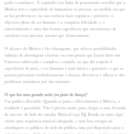
poder económico. E seguindo essa linha de pensamento acredito que a
Música tem a capacidade de humanizar as pessoas, na medida em que
as faz perderem-se, na sua essência mais orgânica e primária: o
objectivo pleno do ser humano é a conquista felicidade, e o
entretenimento é uma das formas superficiais que encontramos de
satisfazer essa procura, mesmo que efemeramente.
O alcance da Música é tão abrangente, que oferece possibilidades
infinitas de abordagens criativas ou conceptuais que fazem deste um
Universo sofisticado e complexo, contudo, no que diz respeito à
experiência de pista, o ser humano é mais básico e primário: o que as
pessoas procuram verdadeiramente é dançar, divertir-se e alhear-se dos
problemas mundanos por uns instantes.
O que faz uma grande noite (ou pista de dança)?
Um público divertido. Quando se junta o Divertimento à Música, o
resultado é garantido. Não é preciso muito para chegar a uma fórmula
de sucesso: do lado do curador Musical (seja DJ, Banda ou outro tipo)
existir uma sequência musical adequada, e uma boa energia na
abordagem ao público; do lado do público, uma pré-disposição para o
entretenimento, alinhada com um mínimo de respeito criativo por quem