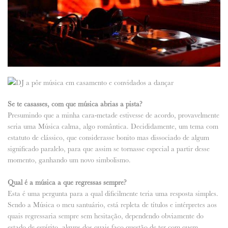
Se te casasses, com que música abrias a pista?
Presumindo que a minha cara-metade estivesse de acordo, provavelmente
seria uma Música calma, algo romântica. Decididamente, um tema com
estatuto de clássico, que considerasse bonito mas dissociado de algum
significado paralelo, para que assim se tornasse especial a partir desse
momento, ganhando um novo simbolismo.
Qual é a música a que regressas sempre?
Esta é uma pergunta para a qual dificilmente teria uma resposta simples.
Sendo a Música o meu santuário, está repleta de títulos e intérpretes aos
quais regressaria sempre sem hesitação, dependendo obviamente do
estado de espírito, alguns dos quais faço questão de ter com quem