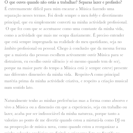
O que ouves quando não estás a trabalhar? Separas lazer e profissão?
É extremamente difícil para mim encarar a Música fazendo uma
separação nesses termos. Foi desde sempre o meu
e divertimento
hobby
principal, que eu simplesmente converti na minha actividade profissional.
O que fez com que se acentuasse como uma constante da minha vida,
como a actividade que mais me ocupa diariamente. É preciso entender
que está sempre impregnada na realidade do meu quotidiano, seja no
âmbito profissional ou pessoal. Chego à conclusão que da mesma forma
que a maioria das pessoas escolhem activamente ouvir Música para se
distraírem, eu escolho ouvir silêncio (e só mesmo quando tem de ser),
porque na maior parte do tempo a Música está (e sempre esteve) presente
nas diferentes dimensões da minha vida. Respeito-A como principal
matéria prima da minha actividade criativa, e respeito a criação musical
num sentido lato.
Naturalmente tenho as minhas preferências mas a forma como absorvo e
vivo a Música ou a dimensão em que a experiencio, seja em trabalho ou
lazer, acaba por ser indissociável da minha natureza, porque tanto a
valorizo ao ponto de me divertir quando estou a misturá-la como DJ ou
na prospecção de música nova, como quando estou a reorganizar a