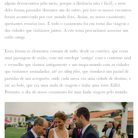
alguns desencontros pelo meio, porque a distância não é fácil), e nove
deles foram passados distantes um do outro, por isso os nossos encontros
foram acontecendo por esse mundo fora. Assim, no nosso casamento,
queríamos retratar isso. E todo o casamento foi em torno das viagens e
das cidades que visitámos juntos. A este tema procurámos associar um
estilo
.
vintage
Esses foram os elementos comuns de tudo: desde os convites, que eram
uma passagem de avião, com um envelope ‘antigo’ com o contorno azul
e vermelho que víamos antigamente e um mapa-mundo com as cidades
que visitámos assinaladas; até ao
, que simulava um painel de
sitting plan
partidas de um aeroporto, onde cada mesa era uma cidade de destino, e
até ao bolo, que era uma mala de viagem e tinha uma torre Eiffel.
Portanto, o dia do nosso casamento foi uma linda viagem pelo mundo.