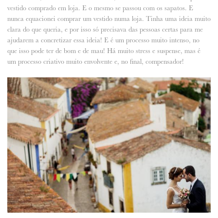
vestido comprado em loja. E o mesmo se passou com os sapatos. E
nunca equacionei comprar um vestido numa loja. Tinha uma ideia muito
clara do que queria, e por isso só precisava das pessoas certas para me
ajudarem a concretizar essa ideia! E é um processo muito intenso, no
que isso pode ter de bom e de mau! Há muito stress e suspense, mas é
um processo criativo muito envolvente e, no final, compensador!