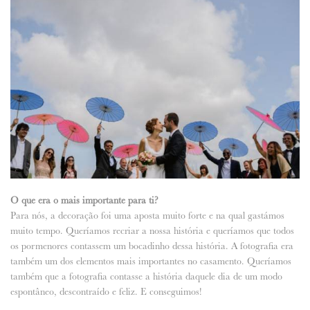
O que era o mais importante para ti?
Para nós, a decoração foi uma aposta muito forte e na qual gastámos
muito tempo. Queríamos recriar a nossa história e queríamos que todos
os pormenores contassem um bocadinho dessa história. A fotografia era
também um dos elementos mais importantes no casamento. Queríamos
também que a fotografia contasse a história daquele dia de um modo
espontâneo, descontraído e feliz. E conseguimos!