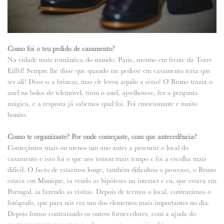
Como foi o teu pedido de casamento?
Na cidade mais romântica do mundo: Paris, mesmo em frente da Torre
Eiffel! Sempre lhe disse que quando me pedisse em casamento teria que
ser ali! Disse-o a brincar, mas ele levou aquilo a sério! O Bruno trazia o
anel na bolsa do telemóvel, tirou o anel, ajoelhou-se, fez a pergunta
mágica, e a resposta já sabemos qual foi. Foi emocionante e muito
bonito.
Como te organizaste? Por onde começaste, com que antecedência?
Começámos mais ou menos um ano antes a procurar o local do
casamento e isso foi o que nos tomou mais tempo e foi a escolha mais
difícil. O facto de estarmos longe, também dificultou o processo, o Bruno
estava em Munique, ia vendo as hipóteses na internet e eu, que estava em
Portugal, ia fazendo as visitas. Depois de termos o local, contratámos o
fotógrafo, que para nós era um dos elementos mais importantes no dia.
Depois fomos contratando os outros fornecedores, com a ajuda do