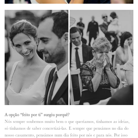
A opção “feito por ti” surgiu porquê?
Nós sempre soubemos muito bem o que queríamos, tínhamos as ideias,
só tínhamos de saber concretizá-las. E sempre que pensámos no dia do
nosso casamento, pensámos num dia feito por nós e para nós. Por isso