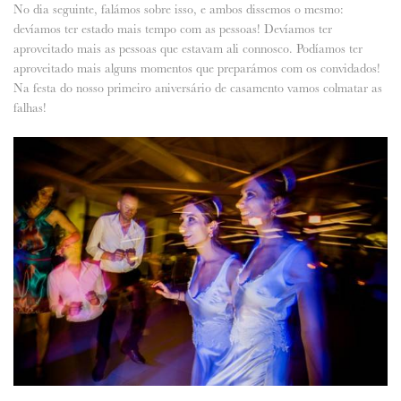
No dia seguinte, falámos sobre isso, e ambos dissemos o mesmo:
devíamos ter estado mais tempo com as pessoas! Devíamos ter
aproveitado mais as pessoas que estavam ali connosco. Podíamos ter
aproveitado mais alguns momentos que preparámos com os convidados!
Na festa do nosso primeiro aniversário de casamento vamos colmatar as
falhas!