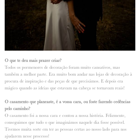
O que te deu mais prazer criar?
Todos os pormenores de decoração foram muito cansativos, mas
também a melhor parte. Era muito bom andar nas lojas de decoração à
procura de inspiração e das peças de que precisámos. E depois era
mágico quando as ideias que estavam na cabeça se tornavam reais!
O casamento que planeaste, é a vossa cara, ou foste fazendo cedências
pelo caminho?
O casamento foi a nossa cara e contou a nossa história. Felizmente,
conseguimos que tudo o que imaginámos naquele dia fosse possível.
Tivemos muita sorte em ter as pessoas certas ao nosso lado para nos
ajudarem nesse processo!