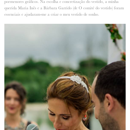
pormenores gráficos. Na escolha e concretização do vestido, a minha
querida Maria Inês e a Bárbara Garrido (de O comité do vestido) foram
essenciais e ajudaram-me a criar o meu vestido de sonho.