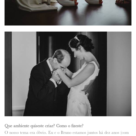
Que ambiente quiseste criar? Como o fizeste?
O nosso tema era óbvio. Eu e o Bruno estamos juntos há dez anos (com