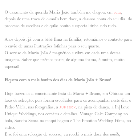
ANUNCIE CONNOSCO
O casamento da querida Maria João também me chegou, em
,
2014
depois de uma troca de e-mails bem doce, a dar-nos conta do seu dia, do
processo de escolhas e de quão bonito e especial tinha sido tudo.
Anos depois, já com a bébé Ema na família, retomámos o contacto para
o envio de umas ilustrações fofinhas para o seu quarto.
O sorriso da Maria João é magnético e vibra em cada uma destas
imagens. Saber que fizémos parte, de alguma forma, é muito, muito
especial!
Fiquem com o mais bonito dos dias da Maria João + Bruno!
Hoje trazemos a emocionante festa da Maria + Bruno, em Óbidos: um
luxo de selecção, pois foram escolhidos para os acompanhar neste dia, o
Pedro Vilela, nas fotografias, a
, na pista de dança, a In|Love
JUKEBOX
Unique Weddings, nos convites e detalhes, Vintage Cake Company, no
bolo, Sandra Senra na maquilhagem e The Emotion Wedding Films, no
video.
E se foi uma selecção de sucesso, eu recebi o mais doce dos
,
emails