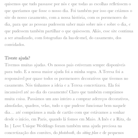
quisemos que tudo passasse por nós e que todas as escolhas refletissem o
que queríamos que fosse o nosso dia. Foi também por isso que criámos o
site do nosso casamento, com a nossa história, com os pormenores do
dia, para que as pessoas pudessem saber mais sobre nós e sobre o dia, e
que pudessem também partilhar o que quisessem. Aliás, esse site continua
a ser atualizado, com fotografias da lua-de-mel, do casamento, dos
convidados.
Tiveste ajuda?
Tivemos muitas ajudas. Os nossos pais estiveram sempre disponíveis
para tudo. E a nossa maior ajuda foi a minha sogra. A Teresa foi a
responsável por quase todos os pormenores decorativos que tivemos no
casamento. Nós tínhamos a ideia e a Teresa concretizava. Ela foi
incansável até ao dia do casamento! Claro que também comprámos
muita coisa. Passámos um ano inteiro a comprar adereços decorativos,
almofadas, quadros, velas, tudo o que pudesse funcionar bem naquele
dia… até comprámos a mala de cartão com que estávamos a sonhar
desde o início, em Paris, quando lá fomos em Maio. A Inês e a Rita, da
In | Love Unique Weddings foram também uma ajuda preciosa na
concretização dos convites, do
, do
e de pequenos
photobooth
sitting plan