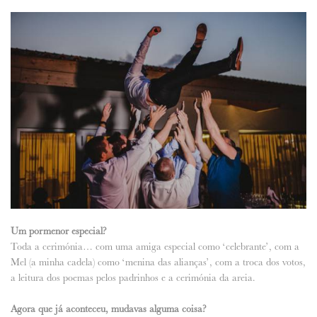
Um pormenor especial?
Toda a cerimónia… com uma amiga especial como ‘celebrante’, com a
Mel (a minha cadela) como ‘menina das alianças’, com a troca dos votos,
a leitura dos poemas pelos padrinhos e a cerimónia da areia.
Agora que já aconteceu, mudavas alguma coisa?