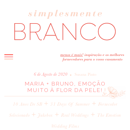
INICIO
•
6 de Agosto de 2020
Susana Pinto
MARIA + BRUNO, EMOÇÃO
BLOG
MUITO À FLOR DA PELE!
MELHOR INSPIRAÇÃO
+
ENTREVISTAS
+
10 Anos De SB
31 Days Of Summer
Fornecedor
REAL WEDDINGS & EDITORIAIS
+
+
+
Selecionado
Jukebox
Real Weddings
The Emotion
CASAVA-ME AQUI!
Wedding Films
FORNECEDORES RECOMENDADOS