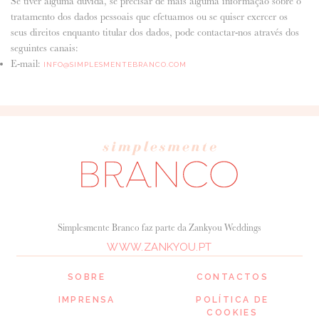
Se tiver alguma dúvida, se precisar de mais alguma informação sobre o
tratamento dos dados pessoais que efetuamos ou se quiser exercer os
seus direitos enquanto titular dos dados, pode contactar-nos através dos
seguintes canais:
E-mail:
INFO@SIMPLESMENTEBRANCO.COM
Simplesmente Branco faz parte da Zankyou Weddings
WWW.ZANKYOU.PT
SOBRE
CONTACTOS
IMPRENSA
POLÍTICA DE
COOKIES