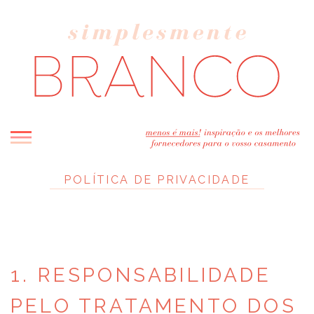
INICIO
POLÍTICA DE PRIVACIDADE
BLOG
MELHOR INSPIRAÇÃO
ENTREVISTAS
REAL WEDDINGS & EDITORIAIS
1. RESPONSABILIDADE
CASAVA-ME AQUI!
PELO TRATAMENTO DOS
FORNECEDORES RECOMENDADOS