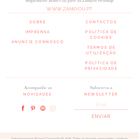
Simplesmente Branco faz parte da Zankyou Weddings
WWW.ZANKYOU.PT
SOBRE
CONTACTOS
IMPRENSA
POLÍTICA DE
COOKIES
ANUNCIE CONNOSCO
TERMOS DE
UTILIZAÇÃO
POLÍTICA DE
PRIVACIDADE
Acompanhe as
Subscreva a
NOVIDADES
NEWSLETTER
Simplesmente Branco Copyright © 2026. Todos os direitos reservados. Logotipo