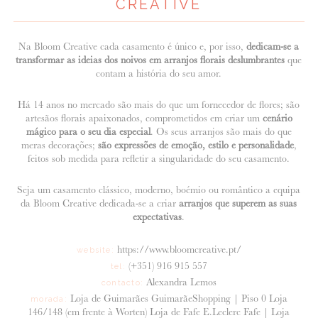
CREATIVE
Na Bloom Creative cada casamento é único e, por isso,
dedicam-se a
transformar as ideias dos noivos em arranjos florais deslumbrantes
que
contam a história do seu amor.
Há 14 anos no mercado são mais do que um fornecedor de flores; são
artesãos florais apaixonados, comprometidos em criar um
cenário
mágico para o seu dia especial
. Os seus arranjos são mais do que
meras decorações;
são expressões de emoção, estilo e personalidade
,
feitos sob medida para refletir a singularidade do seu casamento.
Seja um casamento clássico, moderno, boémio ou romântico a equipa
da Bloom Creative dedicada-se a criar
arranjos que superem as suas
expectativas
.
https://www.bloomcreative.pt/
website:
(+351) 916 915 557
tel:
Alexandra Lemos
contacto:
Loja de Guimarães GuimarãeShopping | Piso 0 Loja
morada:
146/148 (em frente à Worten) Loja de Fafe E.Leclerc Fafe | Loja