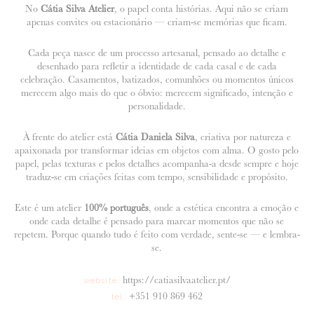
No
Cátia Silva Atelier
, o papel conta histórias. Aqui não se criam
apenas convites ou estacionário — criam-se memórias que ficam.
Cada peça nasce de um processo artesanal, pensado ao detalhe e
desenhado para refletir a identidade de cada casal e de cada
celebração. Casamentos, batizados, comunhões ou momentos únicos
merecem algo mais do que o óbvio: merecem significado, intenção e
personalidade.
À frente do atelier está
Cátia Daniela Silva
, criativa por natureza e
apaixonada por transformar ideias em objetos com alma. O gosto pelo
papel, pelas texturas e pelos detalhes acompanha-a desde sempre e hoje
traduz-se em criações feitas com tempo, sensibilidade e propósito.
Este é um atelier
100% português
, onde a estética encontra a emoção e
onde cada detalhe é pensado para marcar momentos que não se
repetem. Porque quando tudo é feito com verdade, sente-se — e lembra-
se.
https://catiasilvaatelier.pt/
website:
+351 910 869 462
tel: