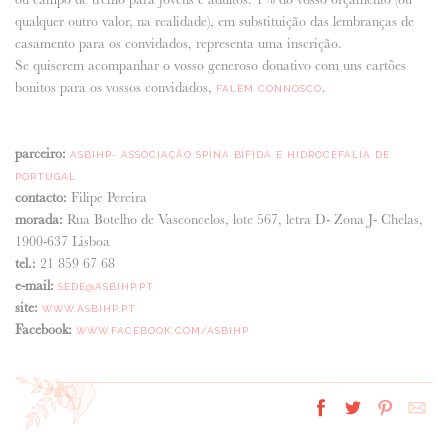
qualquer outro valor, na realidade), em substituição das lembranças de
casamento para os convidados, representa uma inscrição.
Se quiserem acompanhar o vosso generoso donativo com uns cartões
bonitos para os vossos convidados,
.
FALEM CONNOSCO
parceiro:
ASBIHP- ASSOCIAÇÃO SPINA BÍFIDA E HIDROCEFALIA DE
PORTUGAL
contacto:
Filipe Pereira
morada:
Rua Botelho de Vasconcelos, lote 567, letra D- Zona J- Chelas,
1900-637 Lisboa
tel.:
21 859 67 68
e-mail:
SEDE@ASBIHP.PT
site:
WWW.ASBIHP.PT
Facebook:
WWW.FACEBOOK.COM/ASBIHP