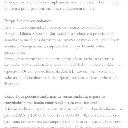
de desportos adaptados ou simplesmente irem a um bar beber um copo
ou irem à praia pela primeira vez e conhecerem o mar).
Porque é que recomendamos:
Esta é outra recomendação pessoal da Susana Esteves Pinto.
Porque a Liliana Sintra e o Rui Brasil (a psicóloga e o presidente da
associação) são forças da natureza, capazes de mover o mundo e fazer
acontecer. São generosos, empenhados, sempre bem-dispostos e
agregadores.
Porque crescer sem ver o mar, sem por os pés na areia, sem sentir a
leveza das ondas, sobretudo quando a mobilidade é muito reduzida, não
é possível. Os campos de férias da ASBIHP são um bem essencial e
cabe-nos a nós facilitar esses dias épicos, transformadores e cheios de
liberdade.
Como é que podem transformar as vossas lembranças para os
convidados numa bonita contribuição para esta instituição:
A forma melhor de apoiar a
é através de um donativo financeiro
ASBIHP
para o IBAN: PT50 0010 0000 1759 9800 001 70, que será canalizado
para uma destas vertentes: campo de treino para crianças e adolescentes
ou campo de treino para jovens e adultos. 1% do vosso orçamento (ou