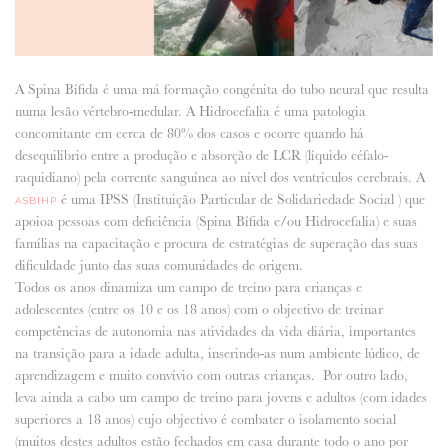
ANUNCIE CONNOSCO
A Spina Bífida é uma má formação congénita do tubo neural que resulta
numa lesão vértebro-medular. A Hidrocefalia é uma patologia
concomitante em cerca de 80% dos casos e ocorre quando há
desequilíbrio entre a produção e absorção de LCR (líquido céfalo-
raquidiano) pela corrente sanguínea ao nível dos ventrículos cerebrais. A
é uma IPSS (Instituição Particular de Solidariedade Social ) que
ASBIHP
apoioa pessoas com deficiência (Spina Bífida e/ou Hidrocefalia) e suas
famílias na capacitação e procura de estratégias de superação das suas
dificuldade junto das suas comunidades de origem.
Todos os anos dinamiza um campo de treino para crianças e
adolescentes (entre os 10 e os 18 anos) com o objectivo de treinar
competências de autonomia nas atividades da vida diária, importantes
na transição para a idade adulta, inserindo-as num ambiente lúdico, de
aprendizagem e muito convívio com outras crianças. Por outro lado,
leva ainda a cabo um campo de treino para jovens e adultos (com idades
superiores a 18 anos) cujo objectivo é combater o isolamento social
(muitos destes adultos estão fechados em casa durante todo o ano por