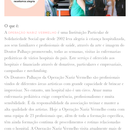
ANUNCIE CONNOSCO
O que é:
A
é uma Instituição Particular de
OPERAÇÃO NARIZ VERMELHO
Solidariedade Social que desde 2002 leva alegria à criança hospitalizada,
aos seus familiares e profissionais de saúde, através da arte e imagem do
Doutor Palhaço promovendo, todas as semanas, visitas às enfermarias
pediátricas de vários hospitais do país. Este serviço é oferecido aos
hospitais e financiado através de donativos, particulares e empresariais,
campanhas e
.
merchandising
Os Doutores Palhaços da Operação Nariz Vermelho são profissionais
vindos de diferentes áreas artísticas com grande capacidade de brincar e
improvisar. No entanto, um hospital não é um circo. Atuar numa
enfermaria pediátrica exige competência, profissionalismo e muita
sensibilidade. É da responsabilidade da associação treinar e manter a
alta qualidade dos artistas. Hoje a Operação Nariz Vermelho conta com
uma equipa de 23 profissionais que, além de toda a formação específica,
têm ainda formação contínua de procedimentos e rotinas relacionadas
com o hospital. A Operação Nariz Vermelho visita atualmente mais de