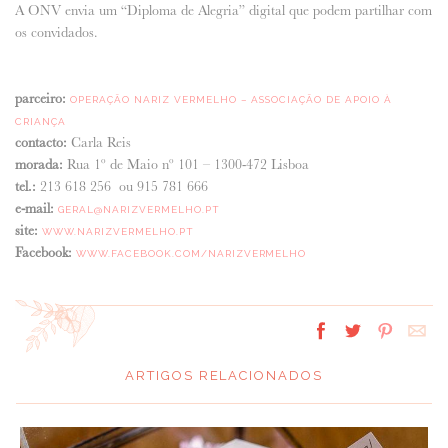
A ONV envia um “Diploma de Alegria” digital que podem partilhar com
os convidados.
parceiro:
OPERAÇÃO NARIZ VERMELHO – ASSOCIAÇÃO DE APOIO À
CRIANÇA
contacto:
Carla Reis
morada:
Rua 1º de Maio nº 101 – 1300-472 Lisboa
tel.:
213 618 256 ou 915 781 666
e-mail:
GERAL@NARIZVERMELHO.PT
site:
WWW.NARIZVERMELHO.PT
Facebook:
WWW.FACEBOOK.COM/NARIZVERMELHO
ARTIGOS RELACIONADOS