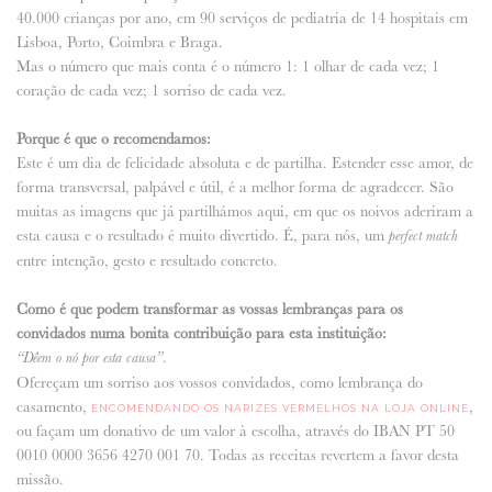
40.000 crianças por ano, em 90 serviços de pediatria de 14 hospitais em
Lisboa, Porto, Coimbra e Braga.
Mas o número que mais conta é o número 1: 1 olhar de cada vez; 1
coração de cada vez; 1 sorriso de cada vez.
Porque é que o recomendamos:
Este é um dia de felicidade absoluta e de partilha. Estender esse amor, de
forma transversal, palpável e útil, é a melhor forma de agradecer. São
muitas as imagens que já partilhámos aqui, em que os noivos aderiram a
esta causa e o resultado é muito divertido. É, para nós, um
perfect match
entre intenção, gesto e resultado concreto.
Como é que podem transformar as vossas lembranças para os
convidados numa bonita contribuição para esta instituição:
.
“Dêem o nó por esta causa”
Ofereçam um sorriso aos vossos convidados, como lembrança do
casamento,
,
ENCOMENDANDO OS NARIZES VERMELHOS NA LOJA ONLINE
ou façam um donativo de um valor à escolha, através do IBAN PT 50
0010 0000 3656 4270 001 70. Todas as receitas revertem a favor desta
missão.