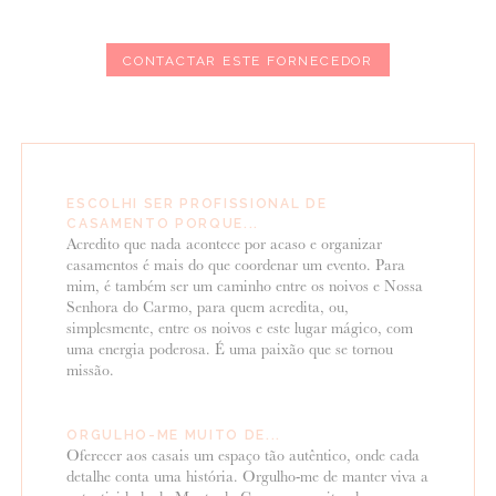
CONTACTAR ESTE FORNECEDOR
ESCOLHI SER PROFISSIONAL DE
CASAMENTO PORQUE...
Acredito que nada acontece por acaso e organizar
casamentos é mais do que coordenar um evento. Para
mim, é também ser um caminho entre os noivos e Nossa
Senhora do Carmo, para quem acredita, ou,
simplesmente, entre os noivos e este lugar mágico, com
uma energia poderosa. É uma paixão que se tornou
missão.
ORGULHO-ME MUITO DE...
Oferecer aos casais um espaço tão autêntico, onde cada
detalhe conta uma história. Orgulho-me de manter viva a