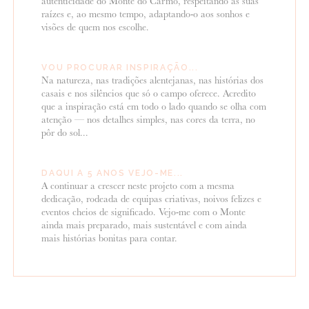
autenticidade do Monte do Carmo, respeitando as suas
raízes e, ao mesmo tempo, adaptando-o aos sonhos e
visões de quem nos escolhe.
VOU PROCURAR INSPIRAÇÃO...
Na natureza, nas tradições alentejanas, nas histórias dos
casais e nos silêncios que só o campo oferece. Acredito
que a inspiração está em todo o lado quando se olha com
atenção — nos detalhes simples, nas cores da terra, no
pôr do sol...
DAQUI A 5 ANOS VEJO-ME...
A continuar a crescer neste projeto com a mesma
dedicação, rodeada de equipas criativas, noivos felizes e
eventos cheios de significado. Vejo-me com o Monte
ainda mais preparado, mais sustentável e com ainda
mais histórias bonitas para contar.