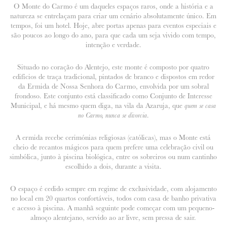
O Monte do Carmo é um daqueles espaços raros, onde a história e a
natureza se entrelaçam para criar um cenário absolutamente único. Em
tempos, foi um hotel. Hoje, abre portas apenas para eventos especiais e
são poucos ao longo do ano, para que cada um seja vivido com tempo,
intenção e verdade.
Situado no coração do Alentejo, este monte é composto por quatro
edifícios de traça tradicional, pintados de branco e dispostos em redor
da Ermida de Nossa Senhora do Carmo, envolvida por um sobral
frondoso. Este conjunto está classificado como Conjunto de Interesse
Municipal, e há mesmo quem diga, na vila da Azaruja, que
quem se casa
.
no Carmo, nunca se divorcia
A ermida recebe cerimónias religiosas (católicas), mas o Monte está
cheio de recantos mágicos para quem prefere uma celebração civil ou
simbólica, junto à piscina biológica, entre os sobreiros ou num cantinho
escolhido a dois, durante a visita.
O espaço é cedido sempre em regime de exclusividade, com alojamento
no local em 20 quartos confortáveis, todos com casa de banho privativa
e acesso à piscina. A manhã seguinte pode começar com um pequeno-
almoço alentejano, servido ao ar livre, sem pressa de sair.