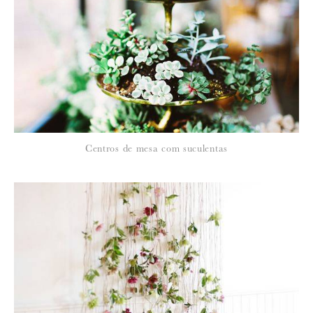
Para saber como tratamos e protegemos os seus dados, leia a nossa
política de privacidade
19 de Maio de 2010
BRANCOPRATA
Maravilhoso!!
20 de Maio de 2010
Centros de mesa com suculentas
SO MUCH LOVE
Porque é que eu não vi isto antes!!! Agora já não há nada a fazer
Adorei Susana estes centros muito descentrados :)com os pormenores
que tanto gosto!
20 de Maio de 2010
SUSI
Mariana, quando os vi, pensei logo em ti! e Quando estive em
Verona, entrei numa loja de comércio justo, que tinha uma árvore no