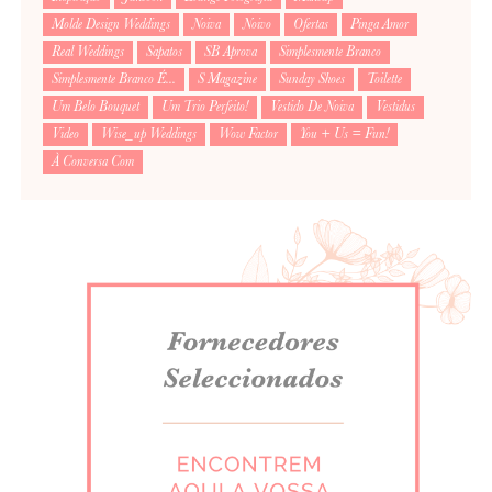
Molde Design Weddings
Noiva
Noivo
Ofertas
Pinga Amor
Real Weddings
Sapatos
SB Aprova
Simplesmente Branco
Simplesmente Branco É...
S Magazine
Sunday Shoes
Toilette
Um Belo Bouquet
Um Trio Perfeito!
Vestido De Noiva
Vestidus
Video
Wise_up Weddings
Wow Factor
You + Us = Fun!
À Conversa Com