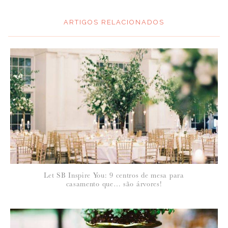
ARTIGOS RELACIONADOS
*
MENSAGEM
:
*
NOME
:
*
Let SB Inspire You: 9 centros de mesa para
EMAIL
:
casamento que… são árvores!