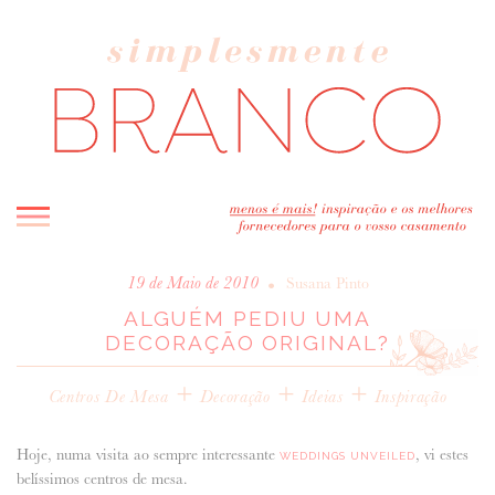
INICIO
•
19 de Maio de 2010
Susana Pinto
ALGUÉM PEDIU UMA
BLOG
DECORAÇÃO ORIGINAL?
MELHOR INSPIRAÇÃO
+
ENTREVISTAS
+
+
Centros De Mesa
Decoração
Ideias
Inspiração
REAL WEDDINGS & EDITORIAIS
CASAVA-ME AQUI!
Hoje, numa visita ao sempre interessante
, vi estes
WEDDINGS UNVEILED
belíssimos centros de mesa.
FORNECEDORES RECOMENDADOS