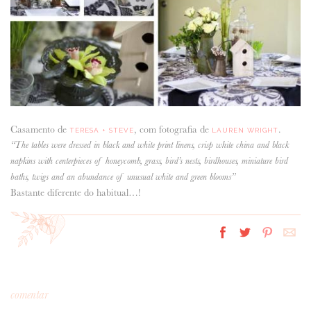
Casamento de
, com fotografia de
.
TERESA + STEVE
LAUREN WRIGHT
“The tables were dressed in black and white print linens, crisp white china and black
napkins with centerpieces of honeycomb, grass, bird’s nests, birdhouses, miniature bird
baths, twigs and an abundance of unusual white and green blooms”
Bastante diferente do habitual…!
comentar