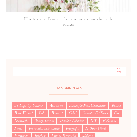
interior, cheia destas pequenas casinhas, de todas as formas e feitios!
Muito bonito e refrescante, não?
Um tronco, flores e fio, ou uma mão cheia de
ideias
21 de Maio de 2010
SO MUCH LOVE
No fim de semana passado também entrei numa das lojas da Casa e
tinha muitas casinhas para pássaros que me ficaram no goto! Ainda
vou pensar em alguma ideia para ter que adquirir uma! Estas coisas
só me fazem pensar em tardes de calor refastelada à sombra a beber
água gelada com limão
TAGS PRINCIPAIS
21 de Maio de 2010
SUSI
31 Days Of Summer
Acessórios
Animação Para Casamento
Beleza
Ora pois, e já é sexta feira!
bom fim de semana!
Boas-Vindas!
Bolo
Bouquet
Cake!
Convites E Álbuns
Cor
Decoração
Design Events
Detalhes Especiais
DIY
E-Session
Flores
Fornecedor Selecionado
Fotografia
In Other Words
Inspiração
Jukebox
Lounge Fotografia
Makeup