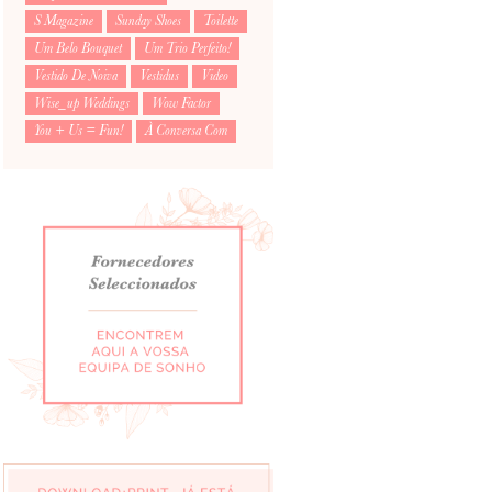
S Magazine
Sunday Shoes
Toilette
Um Belo Bouquet
Um Trio Perfeito!
Vestido De Noiva
Vestidus
Video
Wise_up Weddings
Wow Factor
You + Us = Fun!
À Conversa Com