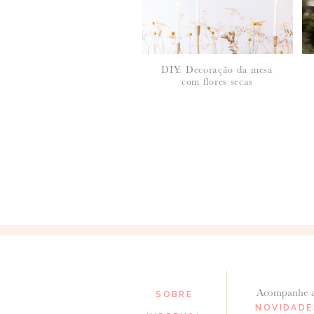
DIY: Decoração da mesa
com flores secas
*
NOME
:
*
EMAIL
:
Para saber como tratamos e protegemos os 
Acompanhe 
SOBRE
NOVIDADE