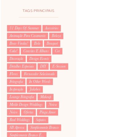
TAGS PRINCIPAIS
31 Days Of Summer
Acessórios
Animação Para Casamento
Beleza
Boas-Vindas!
Bolo
Bouquet
Cake!
Convites E Álbuns
Cor
Decoração
Design Events
Detalhes Especiais
DIY
E-Session
Flores
Fornecedor Selecionado
Fotografia
In Other Words
Inspiração
Jukebox
Lounge Fotografia
Makeup
Molde Design Weddings
Noiva
Noivo
Ofertas
Pinga Amor
Real Weddings
Sapatos
SB Aprova
Simplesmente Branco
Simplesmente Branco É...