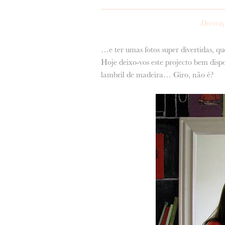
Decora
…e ter umas fotos super divertidas, q
Hoje deixo-vos este projecto bem dispo
lambril de madeira… Giro, não é?