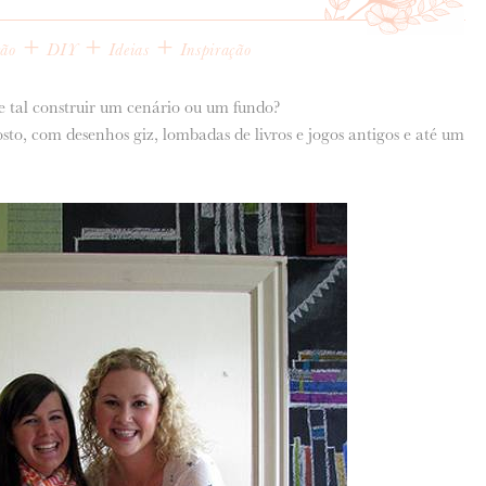
+
+
+
ção
DIY
Ideias
Inspiração
ue tal construir um cenário ou um fundo?
sto, com desenhos giz, lombadas de livros e jogos antigos e até um