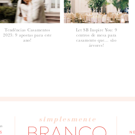
Tendências Casamentos
Let SB Inspire You: 9
2023: 9 apostas para este
centros de mesa para
ano!
casamento que… são
árvores!
seus dados, leia a nossa
política de privacidade
as
S
N