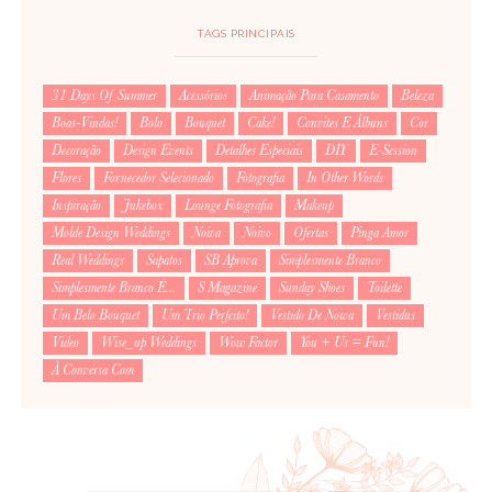
TAGS PRINCIPAIS
31 Days Of Summer
Acessórios
Animação Para Casamento
Beleza
Boas-Vindas!
Bolo
Bouquet
Cake!
Convites E Álbuns
Cor
Decoração
Design Events
Detalhes Especiais
DIY
E-Session
Flores
Fornecedor Selecionado
Fotografia
In Other Words
Inspiração
Jukebox
Lounge Fotografia
Makeup
Molde Design Weddings
Noiva
Noivo
Ofertas
Pinga Amor
Real Weddings
Sapatos
SB Aprova
Simplesmente Branco
Simplesmente Branco É...
S Magazine
Sunday Shoes
Toilette
Um Belo Bouquet
Um Trio Perfeito!
Vestido De Noiva
Vestidus
Video
Wise_up Weddings
Wow Factor
You + Us = Fun!
À Conversa Com