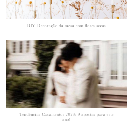
NOME
:
*
DIY: Decoração da mesa com flores secas
EMAIL
:
Para saber como tratamos e protegemos os seus dados, leia a nossa
política de privacidade
Tendências Casamentos 2023: 9 apostas para este
ano!