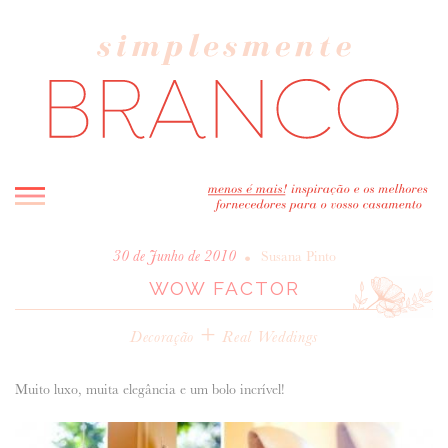
INICIO
•
30 de Junho de 2010
Susana Pinto
WOW FACTOR
BLOG
MELHOR INSPIRAÇÃO
+
Decoração
Real Weddings
ENTREVISTAS
REAL WEDDINGS & EDITORIAIS
Muito luxo, muita elegância e um bolo incrível!
CASAVA-ME AQUI!
FORNECEDORES RECOMENDADOS