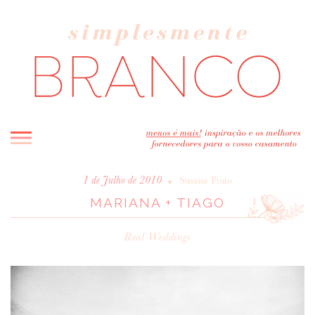
INICIO
•
1 de Julho de 2010
Susana Pinto
MARIANA + TIAGO
BLOG
MELHOR INSPIRAÇÃO
Real Weddings
ENTREVISTAS
REAL WEDDINGS & EDITORIAIS
CASAVA-ME AQUI!
FORNECEDORES RECOMENDADOS