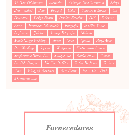
31 Days Of Summer
Acessórios
Animação Para Casamento
Beleza
Boas-Vindas!
Bolo
Bouquet
Cake!
Convites E Álbuns
Cor
Decoração
Design Events
Detalhes Especiais
DIY
E-Session
Flores
Fornecedor Selecionado
Fotografia
In Other Words
Inspiração
Jukebox
Lounge Fotografia
Makeup
Molde Design Weddings
Noiva
Noivo
Ofertas
Pinga Amor
Real Weddings
Sapatos
SB Aprova
Simplesmente Branco
Simplesmente Branco É...
S Magazine
Sunday Shoes
Toilette
Um Belo Bouquet
Um Trio Perfeito!
Vestido De Noiva
Vestidus
Video
Wise_up Weddings
Wow Factor
You + Us = Fun!
À Conversa Com