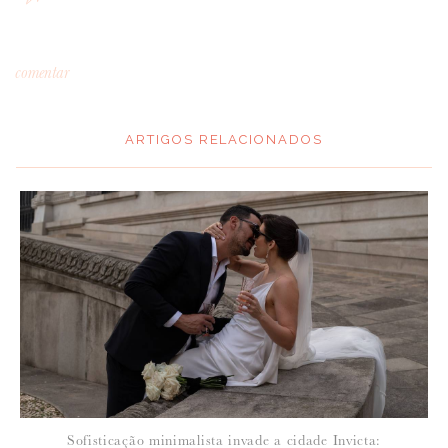
comentar
ARTIGOS RELACIONADOS
*
MENSAGEM
:
*
NOME
:
*
Sofisticação minimalista invade a cidade Invicta:
EMAIL
: