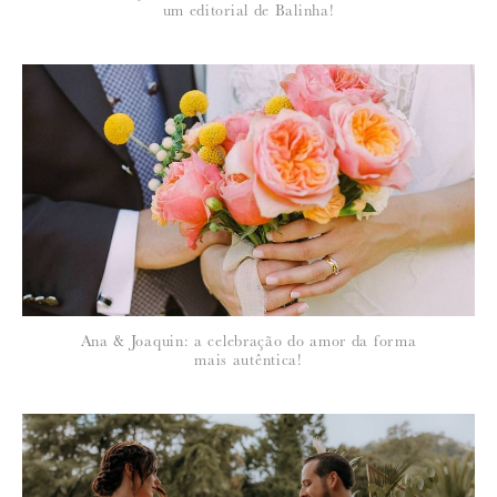
um editorial de Balinha!
Para saber como tratamos e protegemos os seus dados, leia a nossa
política de privacidade
1 de Julho de 2010
INGA
Que bom!!!! Confesso que estava desejosa de ver estas imagens
estou à espera de mais!
Beijinhos!
Ana & Joaquin: a celebração do amor da forma
mais autêntica!
1 de Julho de 2010
VÂNIA BELIZ
Ora já estou aqui pronta para ir descobrindo ao longo do dia
momentos deste, que deve ter sido sem duvida, um dia muito feliz!!