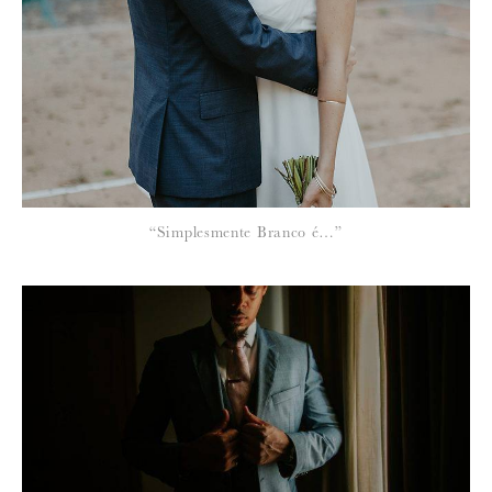
Para saber como tratamos e protegemos os seus dados, leia a nossa
política de privacidade
12 de Julho de 2010
SO MUCH LOVE
Que saudades… O Ballet é uma paixão para a vida, quem gosta,
gosta sempre…
“Simplesmente Branco é…”