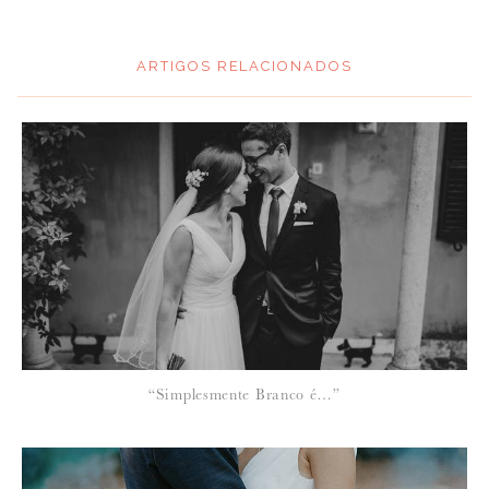
ARTIGOS RELACIONADOS
*
MENSAGEM
:
*
NOME
:
*
“Simplesmente Branco é…”
EMAIL
: