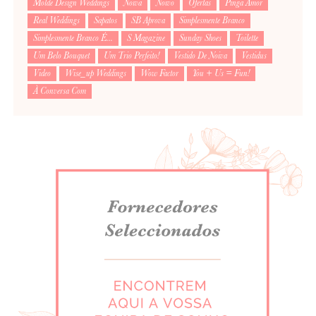
Molde Design Weddings
Noiva
Noivo
Ofertas
Pinga Amor
Real Weddings
Sapatos
SB Aprova
Simplesmente Branco
Simplesmente Branco É...
S Magazine
Sunday Shoes
Toilette
Um Belo Bouquet
Um Trio Perfeito!
Vestido De Noiva
Vestidus
Video
Wise_up Weddings
Wow Factor
You + Us = Fun!
À Conversa Com