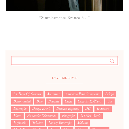
“Simplesmente Branco é…”
TAGS PRINCIPAIS
31 Days Of Summer
Acessórios
Animação Para Casamento
Beleza
Boas-Vindas!
Bolo
Bouquet
Cake!
Convites E Álbuns
Cor
Decoração
Design Events
Detalhes Especiais
DIY
E-Session
Flores
Fornecedor Selecionado
Fotografia
In Other Words
Inspiração
Jukebox
Lounge Fotografia
Makeup