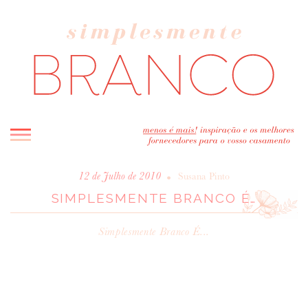
INICIO
•
12 de Julho de 2010
Susana Pinto
SIMPLESMENTE BRANCO É…
BLOG
MELHOR INSPIRAÇÃO
Simplesmente Branco É...
ENTREVISTAS
REAL WEDDINGS & EDITORIAIS
CASAVA-ME AQUI!
FORNECEDORES RECOMENDADOS