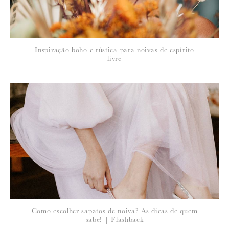
*
NOME
:
*
Inspiração boho e rústica para noivas de espírito
EMAIL
:
livre
Para saber como tratamos e protegemos os seus dados, leia a nossa
política de privacidade
Como escolher sapatos de noiva? As dicas de quem
sabe! | Flashback