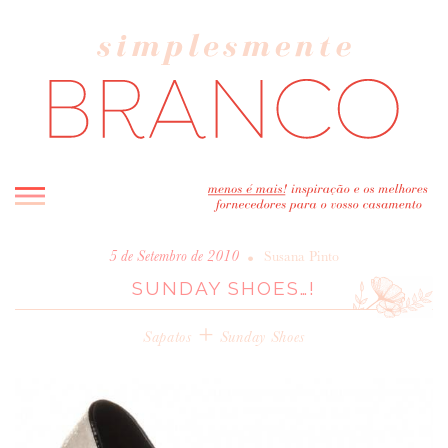
INICIO
•
5 de Setembro de 2010
Susana Pinto
SUNDAY SHOES…!
BLOG
MELHOR INSPIRAÇÃO
+
Sapatos
Sunday Shoes
ENTREVISTAS
REAL WEDDINGS & EDITORIAIS
CASAVA-ME AQUI!
FORNECEDORES RECOMENDADOS