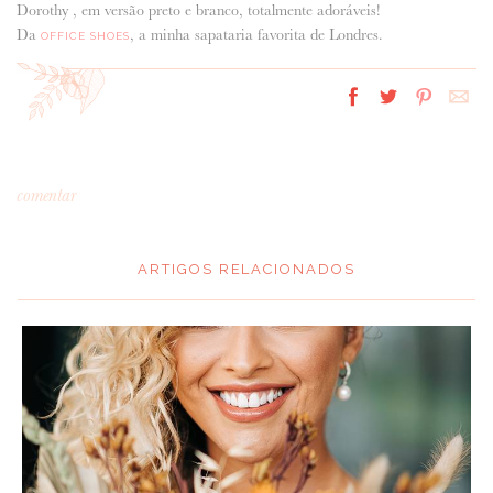
Dorothy , em versão preto e branco, totalmente adoráveis!
Da
, a minha sapataria favorita de Londres.
OFFICE SHOES
comentar
ARTIGOS RELACIONADOS
*
MENSAGEM
: