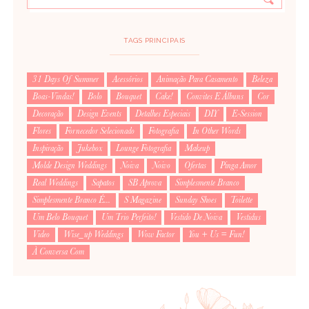
TAGS PRINCIPAIS
31 Days Of Summer
Acessórios
Animação Para Casamento
Beleza
Boas-Vindas!
Bolo
Bouquet
Cake!
Convites E Álbuns
Cor
Decoração
Design Events
Detalhes Especiais
DIY
E-Session
Flores
Fornecedor Selecionado
Fotografia
In Other Words
Inspiração
Jukebox
Lounge Fotografia
Makeup
Molde Design Weddings
Noiva
Noivo
Ofertas
Pinga Amor
Real Weddings
Sapatos
SB Aprova
Simplesmente Branco
Simplesmente Branco É...
S Magazine
Sunday Shoes
Toilette
Um Belo Bouquet
Um Trio Perfeito!
Vestido De Noiva
Vestidus
Video
Wise_up Weddings
Wow Factor
You + Us = Fun!
À Conversa Com