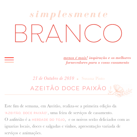
INICIO
•
21 de Outubro de 2010
Susana Pinto
AZEITÃO DOCE PAIXÃO
BLOG
MELHOR INSPIRAÇÃO
Este fim de semana, em Azeitão, realiza-se a primeira edição da
ENTREVISTAS
, uma feira de serviços de casamento.
“AZEITÃO, DOCE PAIXÃO”
REAL WEDDINGS & EDITORIAIS
O anfitrião é a
, e os noivos serão deliciados com as
HERDADE DO TOJO
CASAVA-ME AQUI!
iguarias locais, doces e salgadas e vinhos, apresentação variada de
serviços e animações.
FORNECEDORES RECOMENDADOS