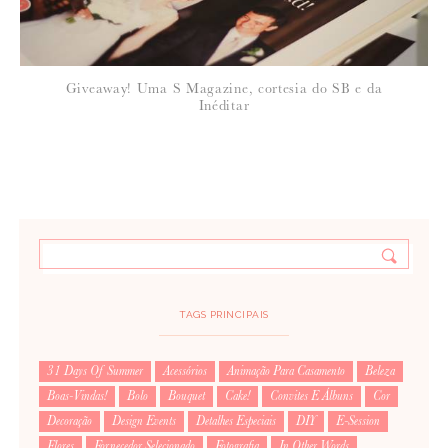
ups, esqueci-me de participar, ficou nos Drafts do email
31 de Janeiro de 2011
Giveaway! Uma S Magazine, cortesia do SB e da
Inéditar
LOUNGE FOTOGRAFIA
Muitos parabéns Vânia!
TAGS PRINCIPAIS
31 Days Of Summer
Acessórios
Animação Para Casamento
Beleza
Boas-Vindas!
Bolo
Bouquet
Cake!
Convites E Álbuns
Cor
Decoração
Design Events
Detalhes Especiais
DIY
E-Session
Flores
Fornecedor Selecionado
Fotografia
In Other Words