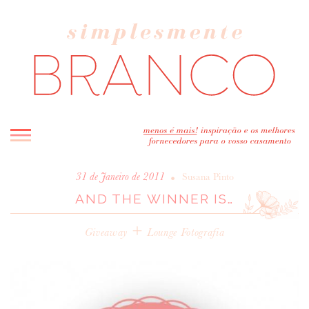
INICIO
•
31 de Janeiro de 2011
Susana Pinto
AND THE WINNER IS…
BLOG
MELHOR INSPIRAÇÃO
+
Giveaway
Lounge Fotografia
ENTREVISTAS
REAL WEDDINGS & EDITORIAIS
CASAVA-ME AQUI!
FORNECEDORES RECOMENDADOS