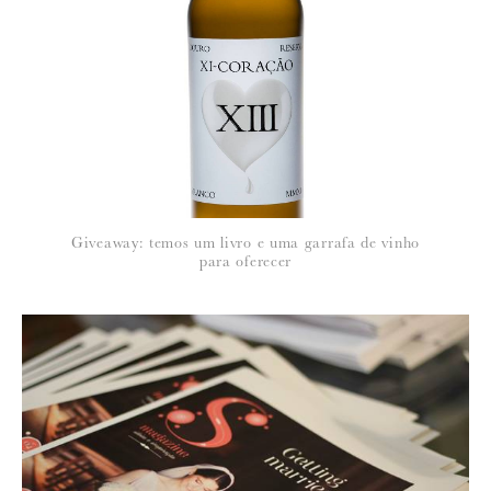
*
NOME
:
*
Giveaway: temos um livro e uma garrafa de vinho
EMAIL
:
para oferecer
Para saber como tratamos e protegemos os seus dados, leia a nossa
política de privacidade
31 de Janeiro de 2011
MARIA JOÃO