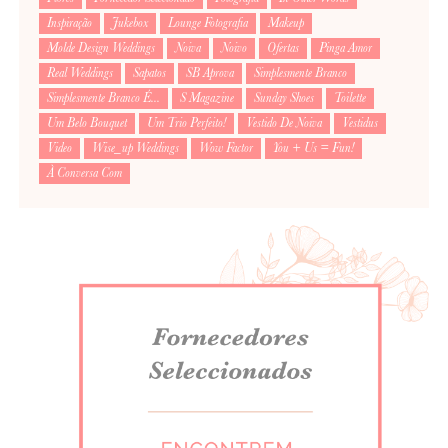
Inspiração
Jukebox
Lounge Fotografia
Makeup
Molde Design Weddings
Noiva
Noivo
Ofertas
Pinga Amor
Real Weddings
Sapatos
SB Aprova
Simplesmente Branco
Simplesmente Branco É...
S Magazine
Sunday Shoes
Toilette
Um Belo Bouquet
Um Trio Perfeito!
Vestido De Noiva
Vestidus
Video
Wise_up Weddings
Wow Factor
You + Us = Fun!
À Conversa Com