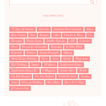
*
TAGS PRINCIPAIS
NOME
:
31 Days Of Summer
Acessórios
Animação Para Casamento
Beleza
Boas-Vindas!
Bolo
Bouquet
Cake!
Convites E Álbuns
Cor
*
EMAIL
:
Decoração
Design Events
Detalhes Especiais
DIY
E-Session
Flores
Fornecedor Selecionado
Fotografia
In Other Words
Inspiração
Jukebox
Lounge Fotografia
Makeup
Molde Design Weddings
Noiva
Noivo
Ofertas
Pinga Amor
Real Weddings
Sapatos
SB Aprova
Simplesmente Branco
Para saber como tratamos e protegemos os seus dados, leia a nossa
Simplesmente Branco É...
S Magazine
Sunday Shoes
Toilette
política de privacidade
Um Belo Bouquet
Um Trio Perfeito!
Vestido De Noiva
Vestidus
Video
Wise_up Weddings
Wow Factor
You + Us = Fun!
À Conversa Com