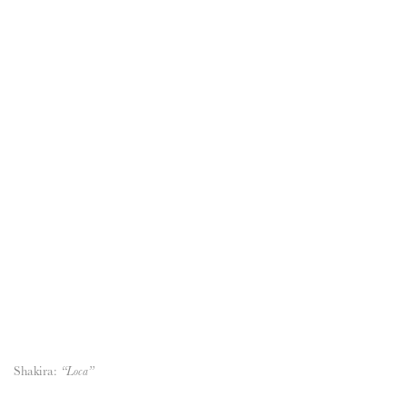
ANUNCIE CONNOSCO
Shakira:
“Loca”