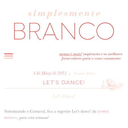
INICIO
•
4 de Março de 2011
Susana Pinto
LET’S DANCE!
BLOG
MELHOR INSPIRAÇÃO
Let's Dance!
ENTREVISTAS
REAL WEDDINGS & EDITORIAIS
Sintonizando o Carnaval, fica a sugestão Let’s dance! da
DAMOS
CASAVA-ME AQUI!
, para esta semana!
MÚSICA
FORNECEDORES RECOMENDADOS