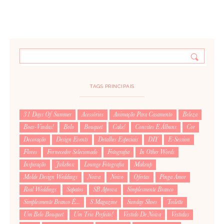
TAGS PRINCIPAIS
31 Days Of Summer
Acessórios
Animação Para Casamento
Beleza
Boas-Vindas!
Bolo
Bouquet
Cake!
Convites E Álbuns
Cor
Decoração
Design Events
Detalhes Especiais
DIY
E-Session
Flores
Fornecedor Selecionado
Fotografia
In Other Words
Inspiração
Jukebox
Lounge Fotografia
Makeup
Molde Design Weddings
Noiva
Noivo
Ofertas
Pinga Amor
Real Weddings
Sapatos
SB Aprova
Simplesmente Branco
Simplesmente Branco É...
S Magazine
Sunday Shoes
Toilette
Um Belo Bouquet
Um Trio Perfeito!
Vestido De Noiva
Vestidus