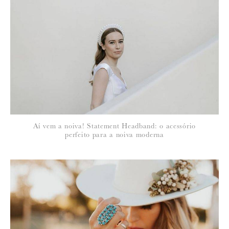
*
NOME
:
*
Aí vem a noiva! Statement Headband: o acessório
EMAIL
:
perfeito para a noiva moderna
Para saber como tratamos e protegemos os seus dados, leia a nossa
política de privacidade