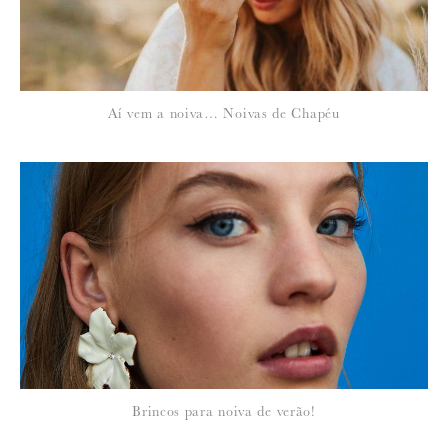
7 de Março de 2011
JOANAS
Adoramos! São liiiiiiiiiiiiiiiiindos!
16 de Março de 2011
Aí vem a noiva… Noivas de Chapéu
MARY
lindos
Brincos para noiva de verão!