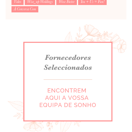
Video
Wise_up Weddings
Wow Factor
You + Us = Fun!
À Conversa Com