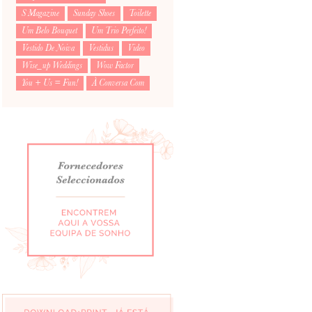
S Magazine
Sunday Shoes
Toilette
Um Belo Bouquet
Um Trio Perfeito!
Vestido De Noiva
Vestidus
Video
Wise_up Weddings
Wow Factor
You + Us = Fun!
À Conversa Com