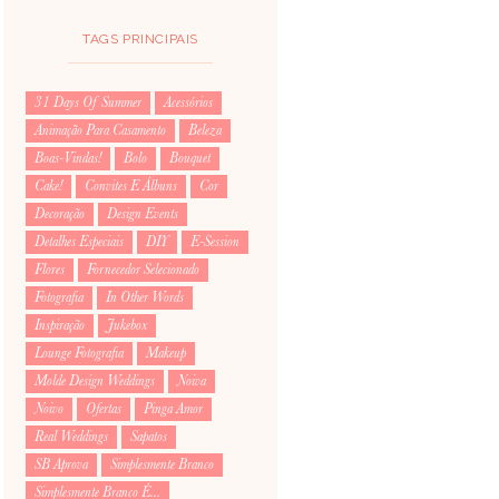
TAGS PRINCIPAIS
31 Days Of Summer
Acessórios
Animação Para Casamento
Beleza
Boas-Vindas!
Bolo
Bouquet
Cake!
Convites E Álbuns
Cor
Decoração
Design Events
Detalhes Especiais
DIY
E-Session
Flores
Fornecedor Selecionado
Fotografia
In Other Words
Inspiração
Jukebox
Lounge Fotografia
Makeup
Molde Design Weddings
Noiva
Noivo
Ofertas
Pinga Amor
Real Weddings
Sapatos
SB Aprova
Simplesmente Branco
Simplesmente Branco É...