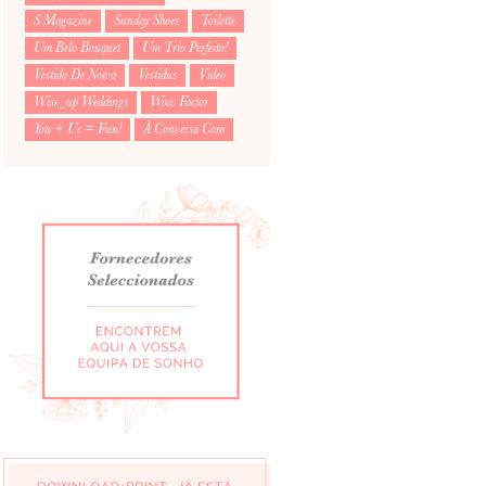
S Magazine
Sunday Shoes
Toilette
Um Belo Bouquet
Um Trio Perfeito!
Vestido De Noiva
Vestidus
Video
Wise_up Weddings
Wow Factor
You + Us = Fun!
À Conversa Com