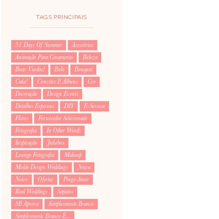
TAGS PRINCIPAIS
31 Days Of Summer
Acessórios
Animação Para Casamento
Beleza
Boas-Vindas!
Bolo
Bouquet
Cake!
Convites E Álbuns
Cor
Decoração
Design Events
Detalhes Especiais
DIY
E-Session
Flores
Fornecedor Selecionado
Fotografia
In Other Words
Inspiração
Jukebox
Lounge Fotografia
Makeup
Molde Design Weddings
Noiva
Noivo
Ofertas
Pinga Amor
Real Weddings
Sapatos
SB Aprova
Simplesmente Branco
Simplesmente Branco É...