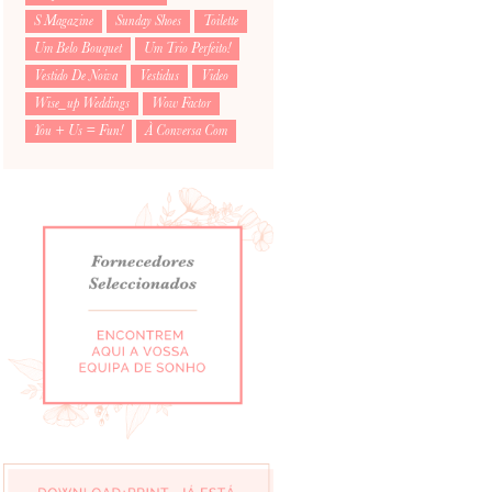
S Magazine
Sunday Shoes
Toilette
Um Belo Bouquet
Um Trio Perfeito!
Vestido De Noiva
Vestidus
Video
Wise_up Weddings
Wow Factor
You + Us = Fun!
À Conversa Com