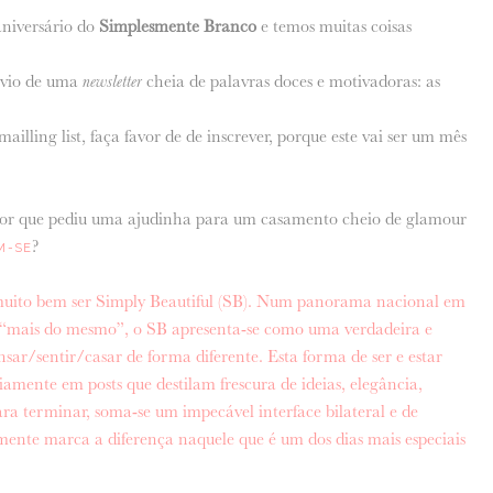
aniversário do
Simplesmente Branco
e temos muitas coisas
vio de uma
newsletter
cheia de palavras doces e motivadoras: as
illing list, faça favor de de inscrever, porque este vai ser um mês
eitor que pediu uma ajudinha para um casamento cheio de glamour
?
M-SE
muito bem ser Simply Beautiful (SB). Num panorama nacional em
e “mais do mesmo”, o SB apresenta-se como uma verdadeira e
sar/sentir/casar de forma diferente. Esta forma de ser e estar
amente em posts que destilam frescura de ideias, elegância,
para terminar, soma-se um impecável interface bilateral e de
mente marca a diferença naquele que é um dos dias mais especiais