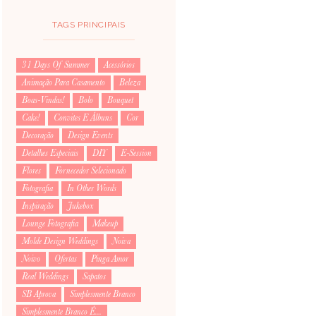
TAGS PRINCIPAIS
31 Days Of Summer
Acessórios
Animação Para Casamento
Beleza
Boas-Vindas!
Bolo
Bouquet
Cake!
Convites E Álbuns
Cor
Decoração
Design Events
Detalhes Especiais
DIY
E-Session
Flores
Fornecedor Selecionado
Fotografia
In Other Words
Inspiração
Jukebox
Lounge Fotografia
Makeup
Molde Design Weddings
Noiva
Noivo
Ofertas
Pinga Amor
Real Weddings
Sapatos
SB Aprova
Simplesmente Branco
Simplesmente Branco É...