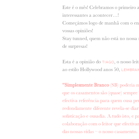
Este é o mês! Celebramos o primeiro 
interessantes a acontecer…!
Começámos logo de manhã com o en
vossas opiniões!
Stay tunned, quem não está no nossa ma
de surpresas!
Esta é a opinião do
, o nosso l
TIAGO
ao estilo Hollywood anos 50,
LEMBRA
“Simplesmente Branco
(SB) poderia 
que os casamentos são (quase) sempr
efectiva referência para quem ousa pen
redondamente diferente revela-se diari
sofisticação e ousadia. A tudo isto, e 
colaboração com o leitor que efectiva
das nossas vidas – o nosso casamento.