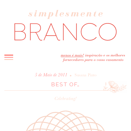
INICIO
•
5 de Maio de 2011
Susana Pinto
BEST OF…
BLOG
MELHOR INSPIRAÇÃO
Celebrating!
ENTREVISTAS
REAL WEDDINGS & EDITORIAIS
CASAVA-ME AQUI!
FORNECEDORES RECOMENDADOS