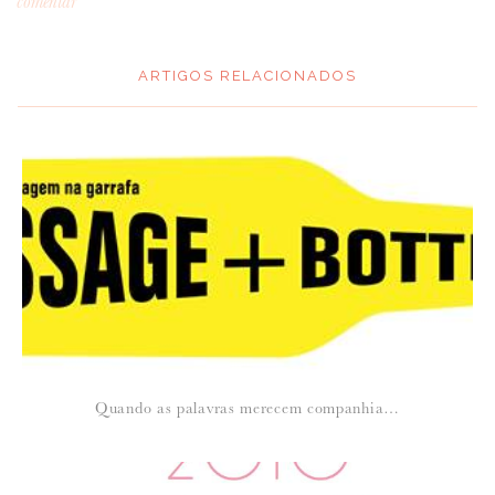
comentar
ARTIGOS RELACIONADOS
*
MENSAGEM
:
*
NOME
:
*
Quando as palavras merecem companhia…
EMAIL
: