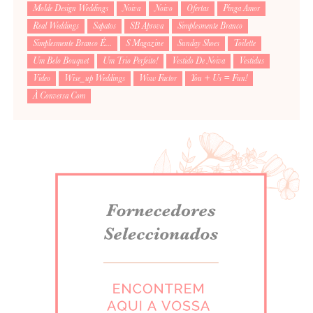
Molde Design Weddings
Noiva
Noivo
Ofertas
Pinga Amor
Real Weddings
Sapatos
SB Aprova
Simplesmente Branco
Simplesmente Branco É...
S Magazine
Sunday Shoes
Toilette
Um Belo Bouquet
Um Trio Perfeito!
Vestido De Noiva
Vestidus
Video
Wise_up Weddings
Wow Factor
You + Us = Fun!
À Conversa Com