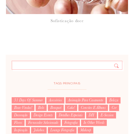
Sofisticação doce
TAGS PRINCIPAIS
31 Days Of Summer
Acessórios
Animação Para Casamento
Beleza
Boas-Vindas!
Bolo
Bouquet
Cake!
Convites E Álbuns
Cor
Decoração
Design Events
Detalhes Especiais
DIY
E-Session
Flores
Fornecedor Selecionado
Fotografia
In Other Words
Inspiração
Jukebox
Lounge Fotografia
Makeup