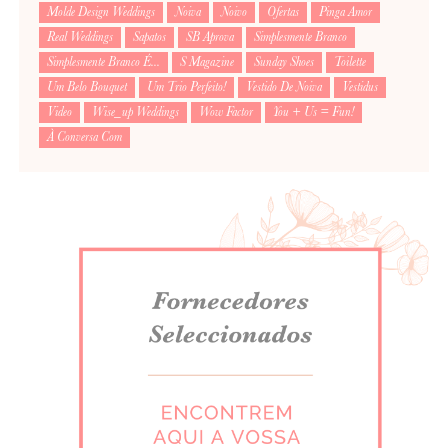
Molde Design Weddings
Noiva
Noivo
Ofertas
Pinga Amor
Real Weddings
Sapatos
SB Aprova
Simplesmente Branco
Simplesmente Branco É...
S Magazine
Sunday Shoes
Toilette
Um Belo Bouquet
Um Trio Perfeito!
Vestido De Noiva
Vestidus
Video
Wise_up Weddings
Wow Factor
You + Us = Fun!
À Conversa Com