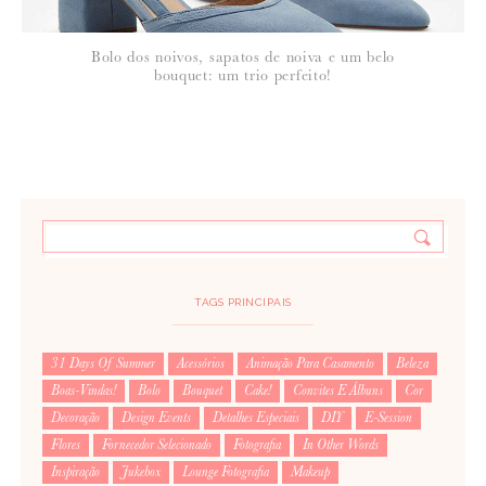
Bolo dos noivos, sapatos de noiva e um belo
bouquet: um trio perfeito!
TAGS PRINCIPAIS
31 Days Of Summer
Acessórios
Animação Para Casamento
Beleza
Boas-Vindas!
Bolo
Bouquet
Cake!
Convites E Álbuns
Cor
Decoração
Design Events
Detalhes Especiais
DIY
E-Session
Flores
Fornecedor Selecionado
Fotografia
In Other Words
Inspiração
Jukebox
Lounge Fotografia
Makeup