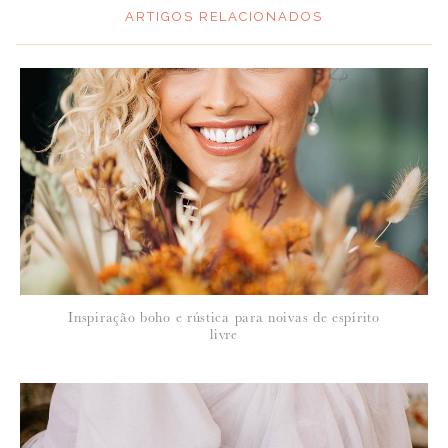
ARTIGOS RELACIONADOS
*
MENSAGEM
:
*
NOME
:
*
Inspiração boho e rústica para noivas de espírito
EMAIL
:
livre