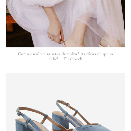
Para saber como tratamos e protegemos os seus dados, leia a nossa
política de privacidade
29 de Maio de 2011
A REFINARIA
simples mas com bling! Gosto!
Como escolher sapatos de noiva? As dicas de quem
sabe! | Flashback