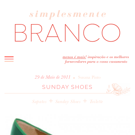
INICIO
•
29 de Maio de 2011
Susana Pinto
SUNDAY SHOES
BLOG
MELHOR INSPIRAÇÃO
+
+
Sapatos
Sunday Shoes
Toilette
ENTREVISTAS
REAL WEDDINGS & EDITORIAIS
CASAVA-ME AQUI!
FORNECEDORES RECOMENDADOS