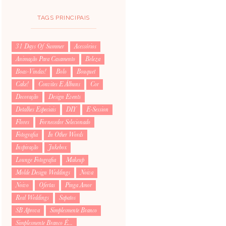
TAGS PRINCIPAIS
31 Days Of Summer
Acessórios
Animação Para Casamento
Beleza
Boas-Vindas!
Bolo
Bouquet
Cake!
Convites E Álbuns
Cor
Decoração
Design Events
Detalhes Especiais
DIY
E-Session
Flores
Fornecedor Selecionado
Fotografia
In Other Words
Inspiração
Jukebox
Lounge Fotografia
Makeup
Molde Design Weddings
Noiva
Noivo
Ofertas
Pinga Amor
Real Weddings
Sapatos
SB Aprova
Simplesmente Branco
Simplesmente Branco É...