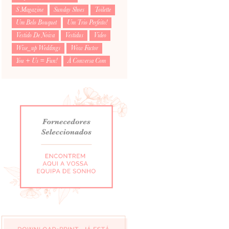
S Magazine
Sunday Shoes
Toilette
Um Belo Bouquet
Um Trio Perfeito!
Vestido De Noiva
Vestidus
Video
Wise_up Weddings
Wow Factor
You + Us = Fun!
À Conversa Com