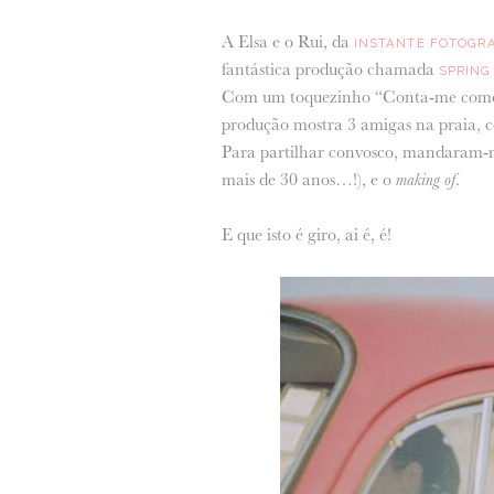
A Elsa e o Rui, da
INSTANTE FOTOGR
fantástica produção chamada
SPRING
Com um toquezinho “Conta-me como foi
produção mostra 3 amigas na praia, c
Para partilhar convosco, mandaram-m
mais de 30 anos…!), e o
making of
.
E que isto é giro, ai é, é!