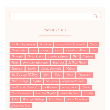
TAGS PRINCIPAIS
31 Days Of Summer
Acessórios
Animação Para Casamento
Beleza
Boas-Vindas!
Bolo
Bouquet
Cake!
Convites E Álbuns
Cor
Decoração
Design Events
Detalhes Especiais
DIY
E-Session
Flores
Fornecedor Selecionado
Fotografia
In Other Words
Inspiração
Jukebox
Lounge Fotografia
Makeup
Molde Design Weddings
Noiva
Noivo
Ofertas
Pinga Amor
Real Weddings
Sapatos
SB Aprova
Simplesmente Branco
Simplesmente Branco É...
S Magazine
Sunday Shoes
Toilette
Um Belo Bouquet
Um Trio Perfeito!
Vestido De Noiva
Vestidus
Video
Wise_up Weddings
Wow Factor
You + Us = Fun!
À Conversa Com