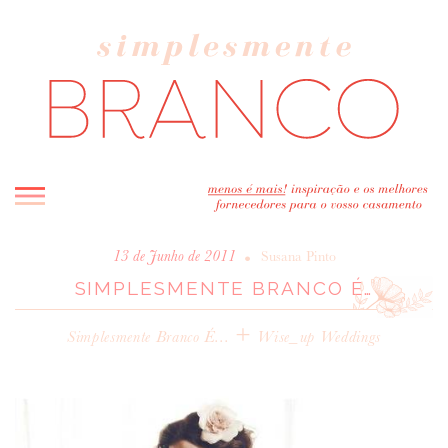
INICIO
•
13 de Junho de 2011
Susana Pinto
SIMPLESMENTE BRANCO É…
BLOG
MELHOR INSPIRAÇÃO
+
Simplesmente Branco É...
Wise_up Weddings
ENTREVISTAS
REAL WEDDINGS & EDITORIAIS
CASAVA-ME AQUI!
FORNECEDORES RECOMENDADOS