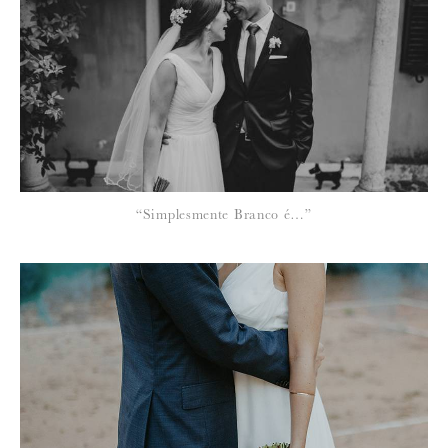
*
NOME
:
*
“Simplesmente Branco é…”
EMAIL
:
Para saber como tratamos e protegemos os seus dados, leia a nossa
política de privacidade