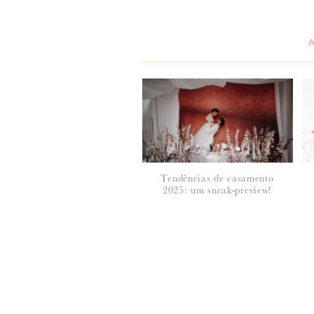
*
MENSAGEM
:
Tendências de casamento
2025: um sneak-preview!
*
NOME
:
*
EMAIL
: