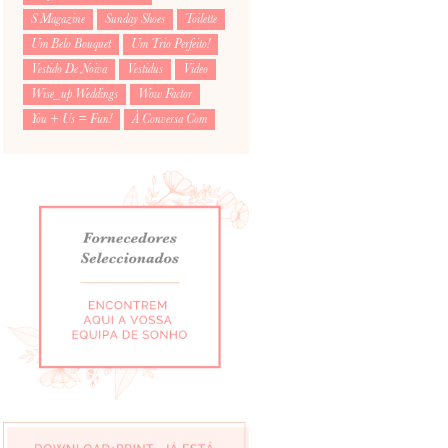
S Magazine
Sunday Shoes
Toilette
Um Belo Bouquet
Um Trio Perfeito!
Vestido De Noiva
Vestidus
Video
Wise_up Weddings
Wow Factor
You + Us = Fun!
À Conversa Com