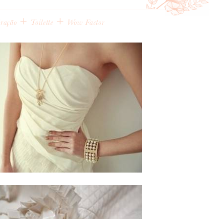
+
+
iração
Toilette
Wow Factor