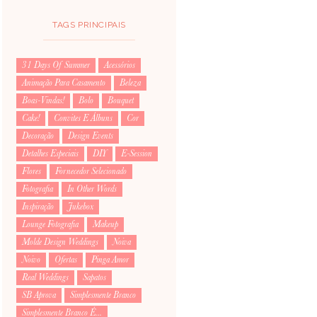
TAGS PRINCIPAIS
31 Days Of Summer
Acessórios
Animação Para Casamento
Beleza
Boas-Vindas!
Bolo
Bouquet
Cake!
Convites E Álbuns
Cor
Decoração
Design Events
Detalhes Especiais
DIY
E-Session
Flores
Fornecedor Selecionado
Fotografia
In Other Words
Inspiração
Jukebox
Lounge Fotografia
Makeup
Molde Design Weddings
Noiva
Noivo
Ofertas
Pinga Amor
Real Weddings
Sapatos
SB Aprova
Simplesmente Branco
Simplesmente Branco É...