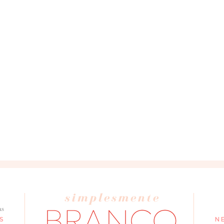
seus dados, leia a nossa
política de privacidade
!!!! Muito bom!!
as
S
N