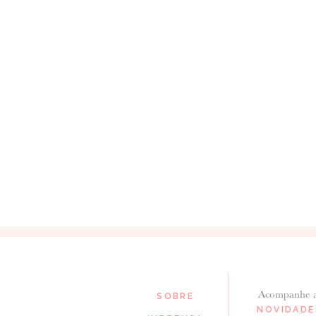
Para saber como tratamos e protegemos os 
22 de Junho de 2011
BRANCOPRATA
Verdadeiras obras de arte quanto a mim
30 de Junho de 2011
JOANAS
Magnífico!
Acompanhe 
SOBRE
NOVIDADE