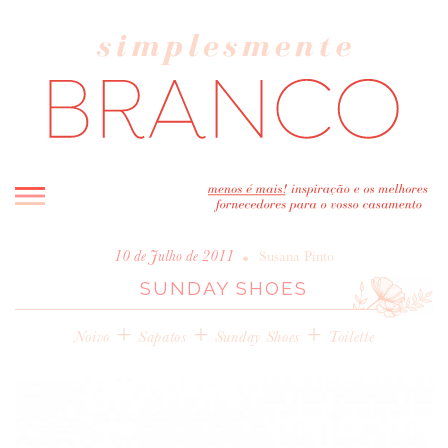
INICIO
•
10 de Julho de 2011
Susana Pinto
SUNDAY SHOES
BLOG
MELHOR INSPIRAÇÃO
+
+
+
Noivo
Sapatos
Sunday Shoes
Toilette
ENTREVISTAS
REAL WEDDINGS & EDITORIAIS
CASAVA-ME AQUI!
FORNECEDORES RECOMENDADOS