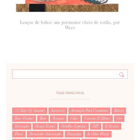
Lenços de bolso: um pormenor cheio de estilo, por
Weev
TAGS PRINCIPAIS
31 Days Of Summer
Acessórios
Animação Para Casamento
Beleza
Boas-Vindas!
Bolo
Bouquet
Cake!
Convites E Álbuns
Cor
Decoração
Design Events
Detalhes Especiais
DIY
E-Session
Flores
Fornecedor Selecionado
Fotografia
In Other Words