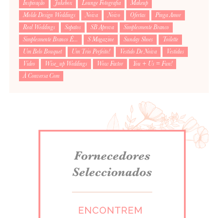
Inspiração
Jukebox
Lounge Fotografia
Makeup
Molde Design Weddings
Noiva
Noivo
Ofertas
Pinga Amor
Real Weddings
Sapatos
SB Aprova
Simplesmente Branco
Simplesmente Branco É...
S Magazine
Sunday Shoes
Toilette
Um Belo Bouquet
Um Trio Perfeito!
Vestido De Noiva
Vestidus
Video
Wise_up Weddings
Wow Factor
You + Us = Fun!
À Conversa Com