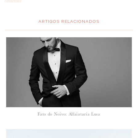
comentar
ARTIGOS RELACIONADOS
*
MENSAGEM
:
*
NOME
:
*
Fato do Noivo: Alfaiataria Lusa
EMAIL
: