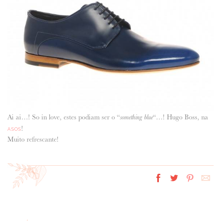
ANUNCIE CONNOSCO
Ai ai…! So in love, estes podiam ser o “
“…! Hugo Boss, na
something blue
!
ASOS
Muito refrescante!