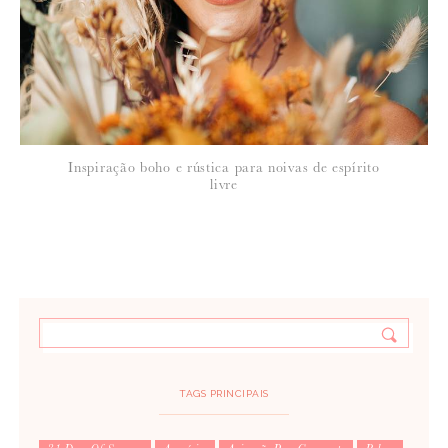
pouco provável que o rumo flua como idealizaram.
4 de Agosto de 2011
TERESA VILA VERDE
Que bonita cerimónia. Achei a conjugação de cores ousada, mas
resulta muito bem. Parabéns pela escolha.
Inspiração boho e rústica para noivas de espírito
livre
4 de Agosto de 2011
SUSANA
Meninas, conselhos sábios de quem percebe do assunto! Tomem nota!
TAGS PRINCIPAIS