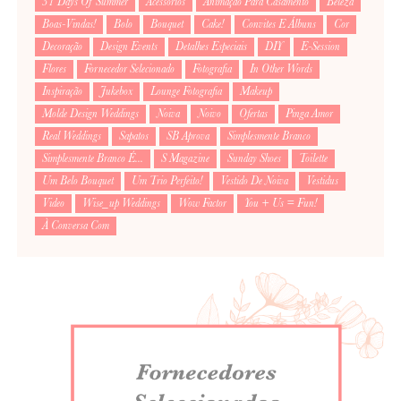
31 Days Of Summer
Acessórios
Animação Para Casamento
Beleza
Boas-Vindas!
Bolo
Bouquet
Cake!
Convites E Álbuns
Cor
Decoração
Design Events
Detalhes Especiais
DIY
E-Session
Flores
Fornecedor Selecionado
Fotografia
In Other Words
Inspiração
Jukebox
Lounge Fotografia
Makeup
Molde Design Weddings
Noiva
Noivo
Ofertas
Pinga Amor
Real Weddings
Sapatos
SB Aprova
Simplesmente Branco
Simplesmente Branco É...
S Magazine
Sunday Shoes
Toilette
Um Belo Bouquet
Um Trio Perfeito!
Vestido De Noiva
Vestidus
Video
Wise_up Weddings
Wow Factor
You + Us = Fun!
À Conversa Com