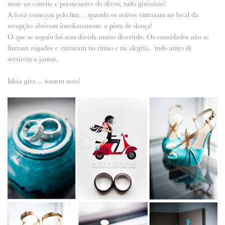
mote ao convite e pormenores do décor, tudo giríssimo!
A festa começou pelo fim… quando os noivos entraram no local da
ANUNCIE CONNOSCO
recepção abriram imediatamente a pista de dança!
O que se seguiu foi sem dúvida muito divertido. Os convidados não se
fizeram rogados e entraram no ritmo e na alegria, tudo antes de
servirem o jantar.
Ideia gira… tomem nota!