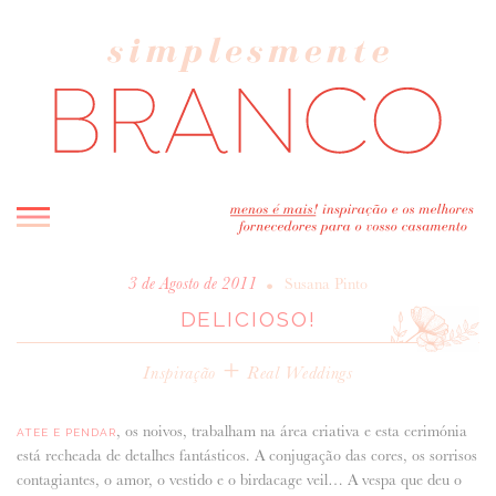
INICIO
•
3 de Agosto de 2011
Susana Pinto
DELICIOSO!
BLOG
MELHOR INSPIRAÇÃO
+
Inspiração
Real Weddings
ENTREVISTAS
REAL WEDDINGS & EDITORIAIS
, os noivos, trabalham na área criativa e esta cerimónia
ATEE E PENDAR
CASAVA-ME AQUI!
está recheada de detalhes fantásticos. A conjugação das cores, os sorrisos
contagiantes, o amor, o vestido e o birdacage veil… A vespa que deu o
FORNECEDORES RECOMENDADOS