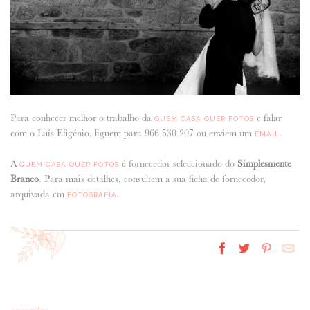
Para conhecer melhor o trabalho da
e falar
QUEM CASA QUER FOTOS
com o Luís Efigénio, liguem para 966 530 207 ou enviem um
.
EMAIL
A
é fornecedor seleccionado do
Simplesmente
QUEM CASA QUER FOTOS
Branco
. Para mais detalhes, consultem a sua ficha de fornecedor,
arquivada em
.
FOTOGRAFIA
comentar