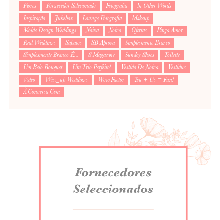
Flores
Fornecedor Selecionado
Fotografia
In Other Words
Inspiração
Jukebox
Lounge Fotografia
Makeup
Molde Design Weddings
Noiva
Noivo
Ofertas
Pinga Amor
Real Weddings
Sapatos
SB Aprova
Simplesmente Branco
Simplesmente Branco É...
S Magazine
Sunday Shoes
Toilette
Um Belo Bouquet
Um Trio Perfeito!
Vestido De Noiva
Vestidus
Video
Wise_up Weddings
Wow Factor
You + Us = Fun!
À Conversa Com