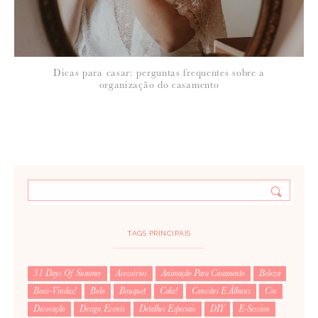
Dicas para casar: perguntas frequentes sobre a
organização do casamento
TAGS PRINCIPAIS
31 Days Of Summer
Acessórios
Animação Para Casamento
Beleza
Boas-Vindas!
Bolo
Bouquet
Cake!
Convites E Álbuns
Cor
Decoração
Design Events
Detalhes Especiais
DIY
E-Session