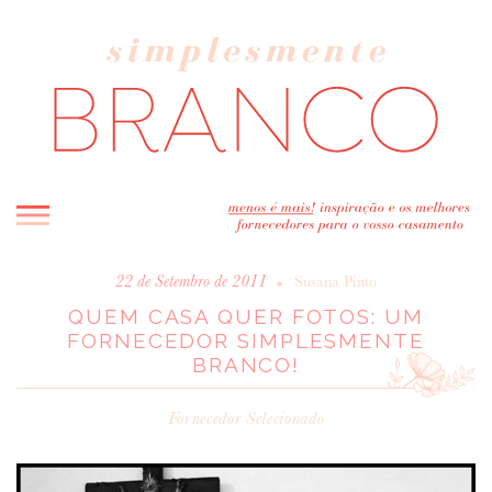
INICIO
•
22 de Setembro de 2011
Susana Pinto
QUEM CASA QUER FOTOS: UM
BLOG
FORNECEDOR SIMPLESMENTE
MELHOR INSPIRAÇÃO
BRANCO!
ENTREVISTAS
REAL WEDDINGS & EDITORIAIS
Fornecedor Selecionado
CASAVA-ME AQUI!
FORNECEDORES RECOMENDADOS