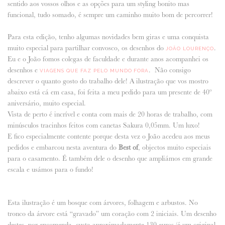
sentido aos vossos olhos e as opções para um styling bonito mas
funcional, tudo somado, é sempre um caminho muito bom de percorrer!
ANUNCIE CONNOSCO
Para esta edição, tenho algumas novidades bem giras e uma conquista
muito especial para partilhar convosco, os desenhos do
.
JOÃO LOURENÇO
Eu e o João fomos colegas de faculdade e durante anos acompanhei os
desenhos e
. Não consigo
VIAGENS QUE FAZ PELO MUNDO FORA
descrever o quanto gosto do trabalho dele! A ilustração que vos mostro
abaixo está cá em casa, foi feita a meu pedido para um presente de 40º
aniversário, muito especial.
Vista de perto é incrível e conta com mais de 20 horas de trabalho, com
minúsculos tracinhos feitos com canetas Sakura 0,05mm. Um luxo!
E fico especialmente contente porque desta vez o João acedeu aos meus
pedidos e embarcou nesta aventura do
Best of
, objectos muito especiais
para o casamento. É também dele o desenho que ampliámos em grande
escala e usámos para o fundo!
Esta ilustração é um bosque com árvores, folhagem e arbustos. No
tronco da árvore está “gravado” um coração com 2 iniciais. Um desenho
destes, por encomenda, custa aproximadamente 130 euros (é um original,