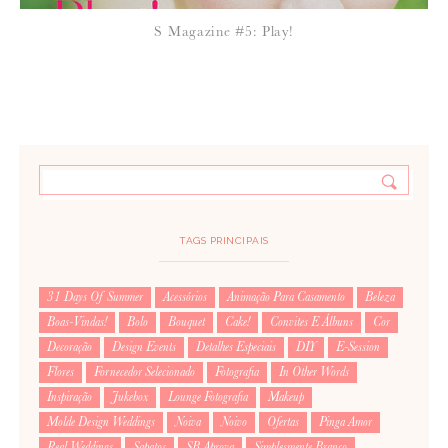
S Magazine #5: Play!
TAGS PRINCIPAIS
31 Days Of Summer
Acessórios
Animação Para Casamento
Beleza
Boas-Vindas!
Bolo
Bouquet
Cake!
Convites E Álbuns
Cor
Decoração
Design Events
Detalhes Especiais
DIY
E-Session
Flores
Fornecedor Selecionado
Fotografia
In Other Words
Inspiração
Jukebox
Lounge Fotografia
Makeup
Molde Design Weddings
Noiva
Noivo
Ofertas
Pinga Amor
Real Weddings
Sapatos
SB Aprova
Simplesmente Branco