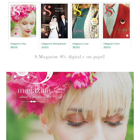
Para saber como tratamos e protegemos os seus dados, leia a nossa
política de privacidade
25 de Outubro de 2011
MOLDEWEDDINGS
Que ilustrações maravilhosas.
S Magazine #5: digital e em papel!