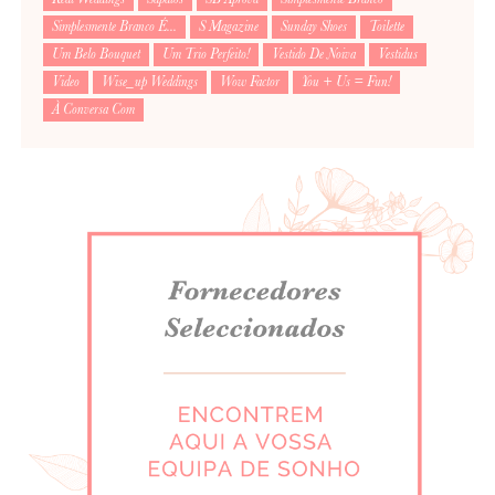
Simplesmente Branco É...
S Magazine
Sunday Shoes
Toilette
Um Belo Bouquet
Um Trio Perfeito!
Vestido De Noiva
Vestidus
Video
Wise_up Weddings
Wow Factor
You + Us = Fun!
À Conversa Com