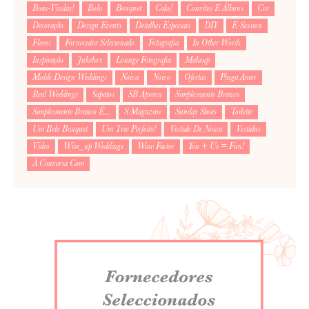
Boas-Vindas!
Bolo
Bouquet
Cake!
Convites E Álbuns
Cor
Decoração
Design Events
Detalhes Especiais
DIY
E-Session
Flores
Fornecedor Selecionado
Fotografia
In Other Words
Inspiração
Jukebox
Lounge Fotografia
Makeup
Molde Design Weddings
Noiva
Noivo
Ofertas
Pinga Amor
Real Weddings
Sapatos
SB Aprova
Simplesmente Branco
Simplesmente Branco É...
S Magazine
Sunday Shoes
Toilette
Um Belo Bouquet
Um Trio Perfeito!
Vestido De Noiva
Vestidus
Video
Wise_up Weddings
Wow Factor
You + Us = Fun!
À Conversa Com