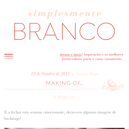
INICIO
•
28 de Outubro de 2011
Susana Pinto
MAKING OF…
BLOG
MELHOR INSPIRAÇÃO
S Magazine
ENTREVISTAS
REAL WEDDINGS & EDITORIAIS
E a fechar esta semana emocionante, deixo-vos algumas imagens de
CASAVA-ME AQUI!
backstage!
FORNECEDORES RECOMENDADOS