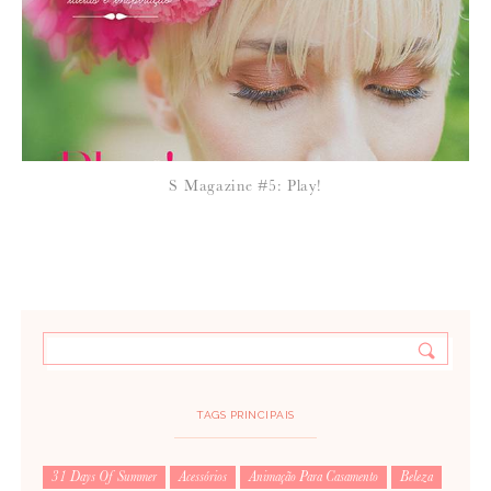
28 de Outubro de 2011
SUSANA
é um doce
e é giro ver as pessoas que fazem estas coisas bonitas!
S Magazine #5: Play!
TAGS PRINCIPAIS
31 Days Of Summer
Acessórios
Animação Para Casamento
Beleza