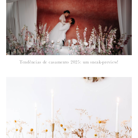
*
NOME
:
*
Tendências de casamento 2025: um sneak-preview!
EMAIL
:
Para saber como tratamos e protegemos os seus dados, leia a nossa
política de privacidade
24 de Novembro de 2011
AMOR ÀS RISCAS