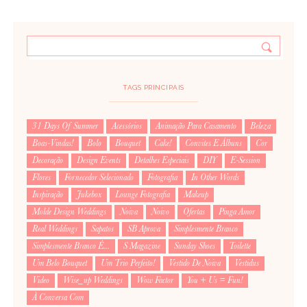
TAGS PRINCIPAIS
31 Days Of Summer
Acessórios
Animação Para Casamento
Beleza
Boas-Vindas!
Bolo
Bouquet
Cake!
Convites E Álbuns
Cor
Decoração
Design Events
Detalhes Especiais
DIY
E-Session
Flores
Fornecedor Selecionado
Fotografia
In Other Words
Inspiração
Jukebox
Lounge Fotografia
Makeup
Molde Design Weddings
Noiva
Noivo
Ofertas
Pinga Amor
Real Weddings
Sapatos
SB Aprova
Simplesmente Branco
Simplesmente Branco É...
S Magazine
Sunday Shoes
Toilette
Um Belo Bouquet
Um Trio Perfeito!
Vestido De Noiva
Vestidus
Video
Wise_up Weddings
Wow Factor
You + Us = Fun!
À Conversa Com