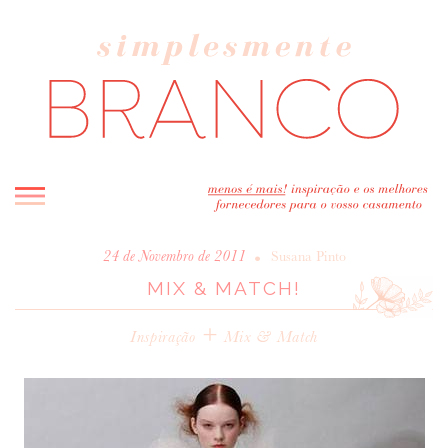
INICIO
•
24 de Novembro de 2011
Susana Pinto
MIX & MATCH!
BLOG
MELHOR INSPIRAÇÃO
+
Inspiração
Mix & Match
ENTREVISTAS
REAL WEDDINGS & EDITORIAIS
CASAVA-ME AQUI!
FORNECEDORES RECOMENDADOS