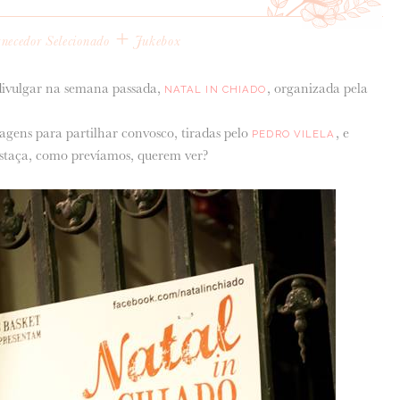
+
necedor Selecionado
Jukebox
ivulgar na semana passada,
, organizada pela
NATAL IN CHIADO
gens para partilhar convosco, tiradas pelo
, e
PEDRO VILELA
staça, como prevíamos, querem ver?