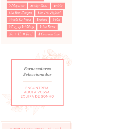
S Magazine
Sunday Shoes
Toilette
Um Belo Bouquet
Um Trio Perfeito!
Vestido De Noiva
Vestidus
Video
Wise_up Weddings
Wow Factor
You + Us = Fun!
À Conversa Com