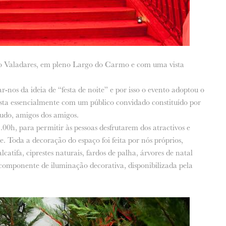
ácio Valadares, em pleno Largo do Carmo e com uma vista
r-nos da ideia de “festa de noite” e por isso o evento adoptou o
sta essencialmente com um público convidado constituído por
tudo, amigos dos amigos.
0h, para permitir às pessoas desfrutarem dos atractivos e
. Toda a decoração do espaço foi feita por nós próprios,
catifa, ciprestes naturais, fardos de palha, árvores de natal
a a componente de iluminação decorativa, disponibilizada pela