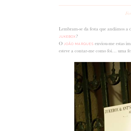
For
Lembram-se da festa que andámos a d
?
JUKEBOX
O
enviou-me estas ima
JOÃO MARQUES
esteve a contar-me como foi… uma fe