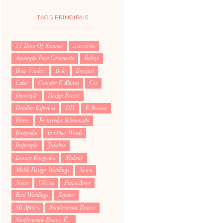
TAGS PRINCIPAIS
31 Days Of Summer
Acessórios
Animação Para Casamento
Beleza
Boas-Vindas!
Bolo
Bouquet
Cake!
Convites E Álbuns
Cor
Decoração
Design Events
Detalhes Especiais
DIY
E-Session
Flores
Fornecedor Selecionado
Fotografia
In Other Words
Inspiração
Jukebox
Lounge Fotografia
Makeup
Molde Design Weddings
Noiva
Noivo
Ofertas
Pinga Amor
Real Weddings
Sapatos
SB Aprova
Simplesmente Branco
Simplesmente Branco É...