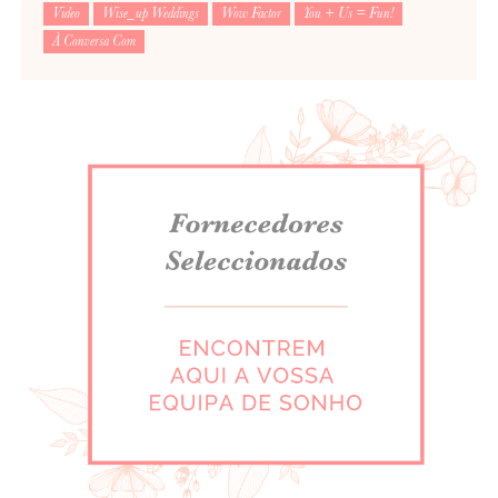
Video
Wise_up Weddings
Wow Factor
You + Us = Fun!
À Conversa Com