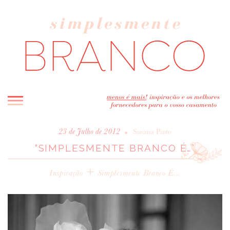
INICIO
•
23 de Julho de 2012
Susana Pinto
“SIMPLESMENTE BRANCO É…”
BLOG
MELHOR INSPIRAÇÃO
+
Inspiração
Simplesmente Branco É...
ENTREVISTAS
REAL WEDDINGS & EDITORIAIS
CASAVA-ME AQUI!
FORNECEDORES RECOMENDADOS