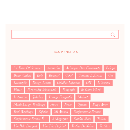
TAGS PRINCIPAIS
31 Days Of Summer
Acessórios
Animação Para Casamento
Beleza
Boas-Vindas!
Bolo
Bouquet
Cake!
Convites E Álbuns
Cor
Decoração
Design Events
Detalhes Especiais
DIY
E-Session
Flores
Fornecedor Selecionado
Fotografia
In Other Words
Inspiração
Jukebox
Lounge Fotografia
Makeup
Molde Design Weddings
Noiva
Noivo
Ofertas
Pinga Amor
Real Weddings
Sapatos
SB Aprova
Simplesmente Branco
Simplesmente Branco É...
S Magazine
Sunday Shoes
Toilette
Um Belo Bouquet
Um Trio Perfeito!
Vestido De Noiva
Vestidus