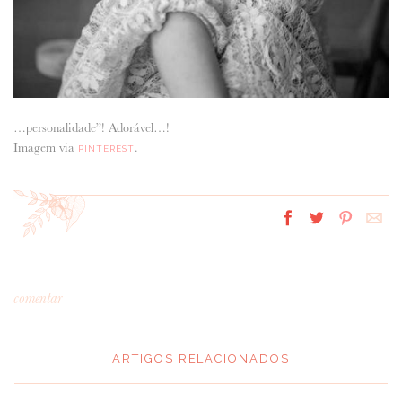
…personalidade”! Adorável…!
Imagem via
.
PINTEREST
comentar
ARTIGOS RELACIONADOS
*
MENSAGEM
: