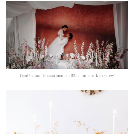
*
NOME
:
*
Tendências de casamento 2025: um sneak-preview!
EMAIL
:
Para saber como tratamos e protegemos os seus dados, leia a nossa
política de privacidade