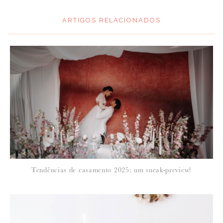
ARTIGOS RELACIONADOS
*
MENSAGEM
:
*
NOME
:
*
Tendências de casamento 2025: um sneak-preview!
EMAIL
: