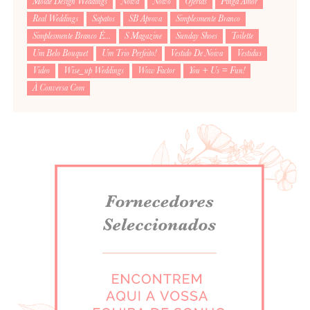
Molde Design Weddings
Noiva
Noivo
Ofertas
Pinga Amor
Real Weddings
Sapatos
SB Aprova
Simplesmente Branco
Simplesmente Branco É...
S Magazine
Sunday Shoes
Toilette
Um Belo Bouquet
Um Trio Perfeito!
Vestido De Noiva
Vestidus
Video
Wise_up Weddings
Wow Factor
You + Us = Fun!
À Conversa Com