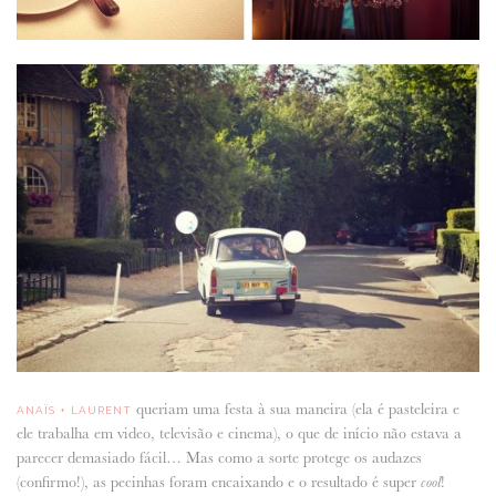
queriam uma festa à sua maneira (ela é pasteleira e
ANAÏS + LAURENT
ele trabalha em video, televisão e cinema), o que de início não estava a
parecer demasiado fácil… Mas como a sorte protege os audazes
(confirmo!), as pecinhas foram encaixando e o resultado é super
!
cool