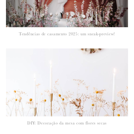
*
NOME
:
*
Tendências de casamento 2025: um sneak-preview!
EMAIL
:
Para saber como tratamos e protegemos os seus dados, leia a nossa
política de privacidade
DIY: Decoração da mesa com flores secas