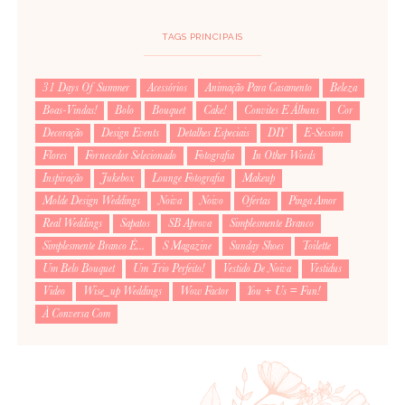
TAGS PRINCIPAIS
31 Days Of Summer
Acessórios
Animação Para Casamento
Beleza
Boas-Vindas!
Bolo
Bouquet
Cake!
Convites E Álbuns
Cor
Decoração
Design Events
Detalhes Especiais
DIY
E-Session
Flores
Fornecedor Selecionado
Fotografia
In Other Words
Inspiração
Jukebox
Lounge Fotografia
Makeup
Molde Design Weddings
Noiva
Noivo
Ofertas
Pinga Amor
Real Weddings
Sapatos
SB Aprova
Simplesmente Branco
Simplesmente Branco É...
S Magazine
Sunday Shoes
Toilette
Um Belo Bouquet
Um Trio Perfeito!
Vestido De Noiva
Vestidus
Video
Wise_up Weddings
Wow Factor
You + Us = Fun!
À Conversa Com