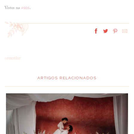
Vistos na
.
ASOS
comentar
ARTIGOS RELACIONADOS
*
MENSAGEM
: