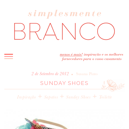
INICIO
•
2 de Setembro de 2012
Susana Pinto
SUNDAY SHOES
BLOG
MELHOR INSPIRAÇÃO
+
+
+
Inspiração
Sapatos
Sunday Shoes
Toilette
ENTREVISTAS
REAL WEDDINGS & EDITORIAIS
CASAVA-ME AQUI!
FORNECEDORES RECOMENDADOS