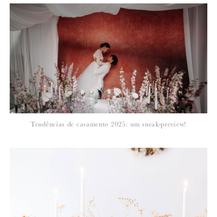
*
NOME
:
*
Tendências de casamento 2025: um sneak-preview!
EMAIL
:
Para saber como tratamos e protegemos os seus dados, leia a nossa
política de privacidade