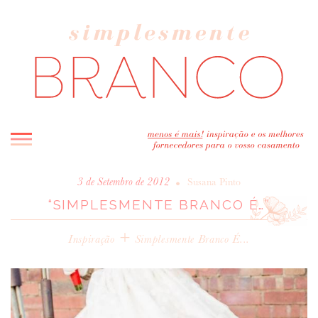
INICIO
•
3 de Setembro de 2012
Susana Pinto
“SIMPLESMENTE BRANCO É…”
BLOG
MELHOR INSPIRAÇÃO
+
Inspiração
Simplesmente Branco É...
ENTREVISTAS
REAL WEDDINGS & EDITORIAIS
CASAVA-ME AQUI!
FORNECEDORES RECOMENDADOS