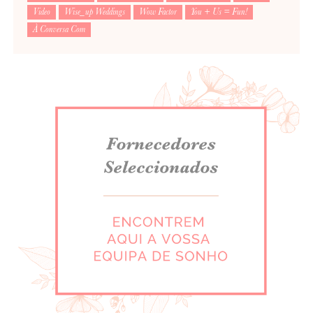
Video
Wise_up Weddings
Wow Factor
You + Us = Fun!
À Conversa Com