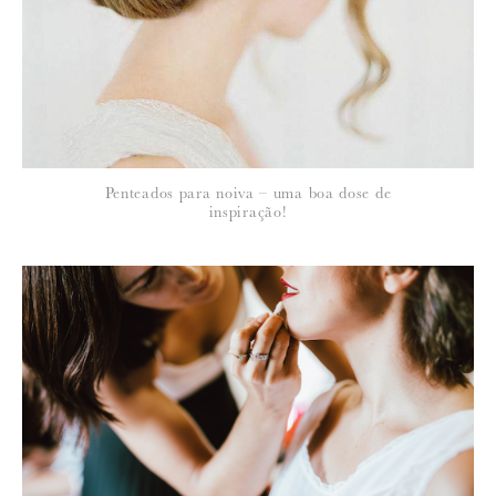
*
NOME
:
*
Penteados para noiva – uma boa dose de
EMAIL
:
inspiração!
Para saber como tratamos e protegemos os seus dados, leia a nossa
política de privacidade