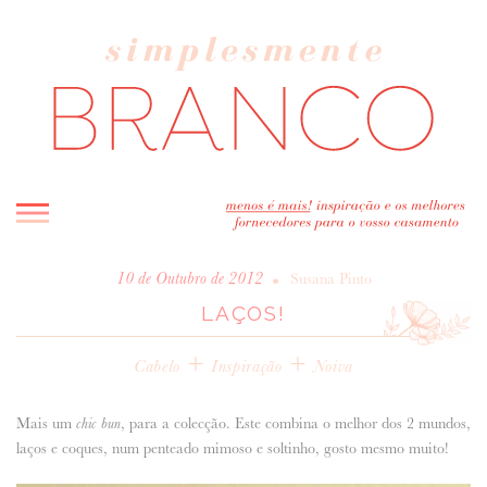
INICIO
•
10 de Outubro de 2012
Susana Pinto
LAÇOS!
BLOG
MELHOR INSPIRAÇÃO
+
+
Cabelo
Inspiração
Noiva
ENTREVISTAS
REAL WEDDINGS & EDITORIAIS
Mais um
, para a colecção. Este combina o melhor dos 2 mundos,
chic bun
CASAVA-ME AQUI!
laços e coques, num penteado mimoso e soltinho, gosto mesmo muito!
FORNECEDORES RECOMENDADOS