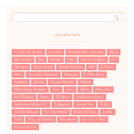
TAGS PRINCIPAIS
31 Days Of Summer
Acessórios
Animação Para Casamento
Beleza
Boas-Vindas!
Bolo
Bouquet
Cake!
Convites E Álbuns
Cor
Decoração
Design Events
Detalhes Especiais
DIY
E-Session
Flores
Fornecedor Selecionado
Fotografia
In Other Words
Inspiração
Jukebox
Lounge Fotografia
Makeup
Molde Design Weddings
Noiva
Noivo
Ofertas
Pinga Amor
Real Weddings
Sapatos
SB Aprova
Simplesmente Branco
Simplesmente Branco É...
S Magazine
Sunday Shoes
Toilette
Um Belo Bouquet
Um Trio Perfeito!
Vestido De Noiva
Vestidus
Video
Wise_up Weddings
Wow Factor
You + Us = Fun!
À Conversa Com