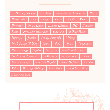
31 Days Of Summer
Acessórios
Animação Para Casamento
Beleza
Boas-Vindas!
Bolo
Bouquet
Cake!
Convites E Álbuns
Cor
Decoração
Design Events
Detalhes Especiais
DIY
E-Session
Flores
Fornecedor Selecionado
Fotografia
In Other Words
Inspiração
Jukebox
Lounge Fotografia
Makeup
Molde Design Weddings
Noiva
Noivo
Ofertas
Pinga Amor
Real Weddings
Sapatos
SB Aprova
Simplesmente Branco
Simplesmente Branco É...
S Magazine
Sunday Shoes
Toilette
Um Belo Bouquet
Um Trio Perfeito!
Vestido De Noiva
Vestidus
Video
Wise_up Weddings
Wow Factor
You + Us = Fun!
À Conversa Com