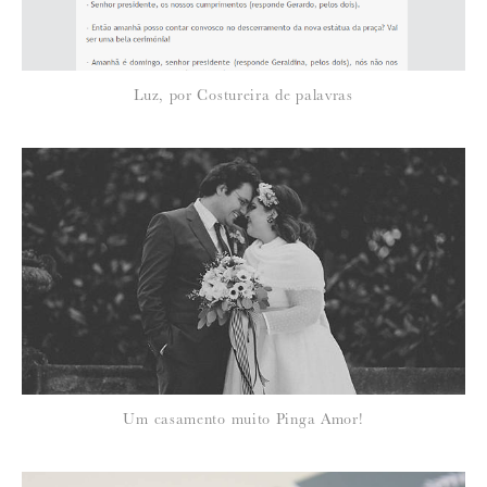
NOME
:
*
Luz, por Costureira de palavras
EMAIL
:
Para saber como tratamos e protegemos os seus dados, leia a nossa
política de privacidade
13 de Novembro de 2012
MARTA
Adorei a ideia, Susana!
Já estou a imaginar os cabides cá de
casa,,,
Um casamento muito Pinga Amor!