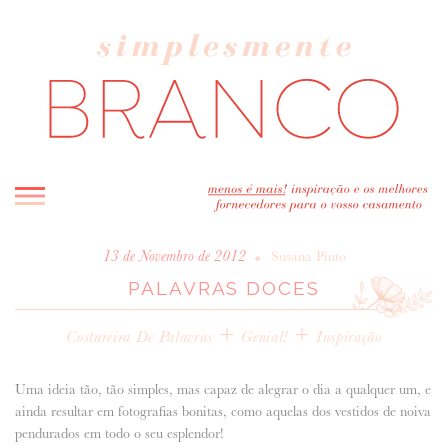
INICIO
•
13 de Novembro de 2012
Susana Pinto
PALAVRAS DOCES
BLOG
MELHOR INSPIRAÇÃO
+
+
Costureira De Palavras
Genial!
Inspiração
ENTREVISTAS
REAL WEDDINGS & EDITORIAIS
Uma ideia tão, tão simples, mas capaz de alegrar o dia a qualquer um, e
CASAVA-ME AQUI!
ainda resultar em fotografias bonitas, como aquelas dos vestidos de noiva
pendurados em todo o seu esplendor!
FORNECEDORES RECOMENDADOS