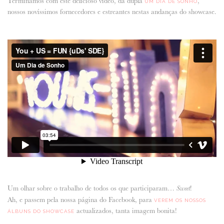
Terminamos com este delicioso video, da dupla
,
UM DIA DE SONHO
nossos novíssimos fornecedores e estreantes nestas andanças do showcase.
ANUNCIE CONNOSCO
Um olhar sobre o trabalho de todos os que participaram…
!
Sweet
Ah, e passem pela nossa página do Facebook, para
VEREM OS NOSSOS
actualizados, tanta imagem bonita!
ÁLBUNS DO SHOWCASE