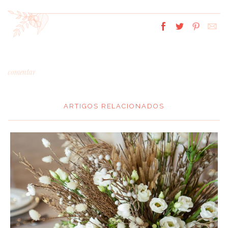
comentar
ARTIGOS RELACIONADOS
*
MENSAGEM
:
*
NOME
: