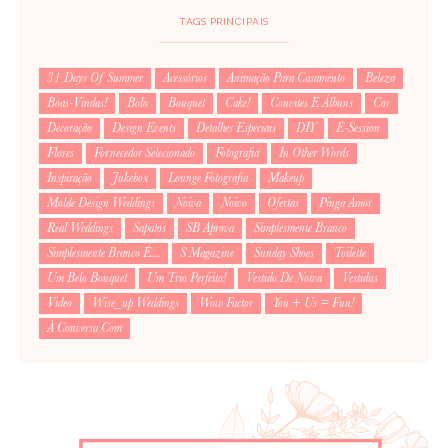
TAGS PRINCIPAIS
31 Days Of Summer
Acessórios
Animação Para Casamento
Beleza
Boas-Vindas!
Bolo
Bouquet
Cake!
Convites E Álbuns
Cor
Decoração
Design Events
Detalhes Especiais
DIY
E-Session
Flores
Fornecedor Selecionado
Fotografia
In Other Words
Inspiração
Jukebox
Lounge Fotografia
Makeup
Molde Design Weddings
Noiva
Noivo
Ofertas
Pinga Amor
Real Weddings
Sapatos
SB Aprova
Simplesmente Branco
Simplesmente Branco É...
S Magazine
Sunday Shoes
Toilette
Um Belo Bouquet
Um Trio Perfeito!
Vestido De Noiva
Vestidus
Video
Wise_up Weddings
Wow Factor
You + Us = Fun!
À Conversa Com