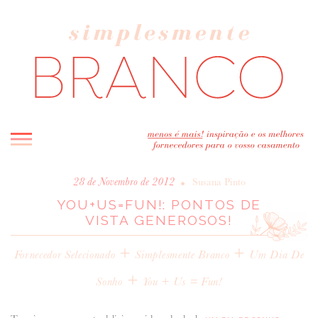
INICIO
•
28 de Novembro de 2012
Susana Pinto
YOU+US=FUN!: PONTOS DE
BLOG
VISTA GENEROSOS!
MELHOR INSPIRAÇÃO
+
ENTREVISTAS
+
Fornecedor Selecionado
Simplesmente Branco
Um Dia De
REAL WEDDINGS & EDITORIAIS
+
Sonho
You + Us = Fun!
CASAVA-ME AQUI!
FORNECEDORES RECOMENDADOS