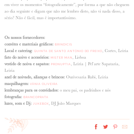
em viver os momentos “fotograficamente”, por forma a que não cheguem
ao dia seguinte e digam que não me lembro disto, não vi nada disso, a
sério? Não é fácil, mas é importantíssimo.
Os nossos fornecedores:
convites e materiais gráficos:
BRINDICIS
Local e catering
:
, Cortes, Leiria
QUINTA DE SANTO ANTÓNIO DO FREIXO
fato do noivo e acessórios:
, Lisboa
MISTER MAN
vestido de noiva e sapatos:
, Leiria | Pel’arte Sapataria,
PRONUPTIA
Leiria
anel de noivado, alianças e brincos:
Ourivesaria Rubi, Leiria
maquilhagem:
VÂNIA OLIVEIRA
lembranças para os convidados:
o meu pai, os padrinhos e nós
fotografia:
BRANCOPRATA
luzes, som e Dj:
, DJ João Marques
JUKEBOX