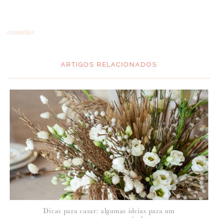
comentar
ARTIGOS RELACIONADOS
*
MENSAGEM
:
*
NOME
:
*
Dicas para casar: algumas ideias para um
EMAIL
: