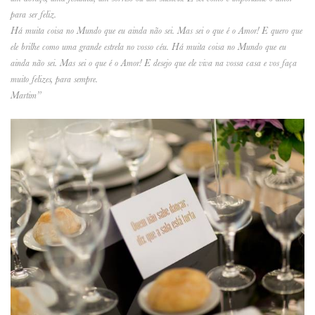
para ser feliz.
Há muita coisa no Mundo que eu ainda não sei. Mas sei o que é o Amor! E quero que
ele brilhe como uma grande estrela no vosso céu. Há muita coisa no Mundo que eu
ainda não sei. Mas sei o que é o Amor! E desejo que ele viva na vossa casa e vos faça
muito felizes, para sempre.
Martim”