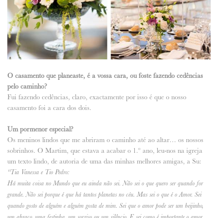
O casamento que planeaste, é a vossa cara, ou foste fazendo cedências
pelo caminho?
Fui fazendo cedências, claro, exactamente por isso é que o nosso
casamento foi a cara dos dois.
Um pormenor especial?
Os meninos lindos que me abriram o caminho até ao altar… os nossos
sobrinhos. O Martim, que estava a acabar o 1.º ano, leu-nos na igreja
um texto lindo, de autoria de uma das minhas melhores amigas, a Su:
“Tia Vanessa e Tio Pedro:
Há muita coisa no Mundo que eu ainda não sei. Não sei o que quero ser quando for
grande. Não sei porque é que há tantos planetas no céu. Mas sei o que é o Amor. Sei
quando gosto de alguém e alguém gosta de mim. Sei que o amor pode ser um beijinho,
um abraço, uma festinha, um sorriso ou um silêncio. E sei como é importante o amor