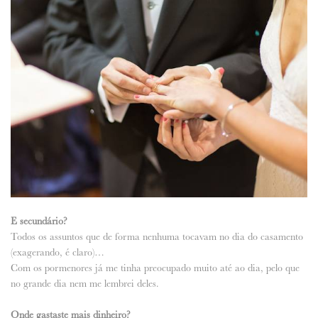
E secundário?
Todos os assuntos que de forma nenhuma tocavam no dia do casamento
(exagerando, é claro)…
Com os pormenores já me tinha preocupado muito até ao dia, pelo que
no grande dia nem me lembrei deles.
Onde gastaste mais dinheiro?