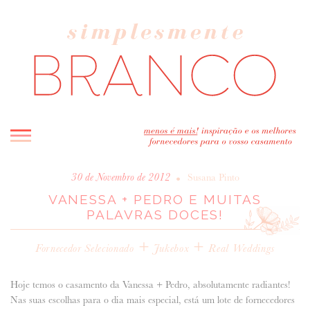
INICIO
•
30 de Novembro de 2012
Susana Pinto
VANESSA + PEDRO E MUITAS
BLOG
PALAVRAS DOCES!
MELHOR INSPIRAÇÃO
ENTREVISTAS
+
+
Fornecedor Selecionado
Jukebox
Real Weddings
REAL WEDDINGS & EDITORIAIS
CASAVA-ME AQUI!
Hoje temos o casamento da Vanessa + Pedro, absolutamente radiantes!
Nas suas escolhas para o dia mais especial, está um lote de fornecedores
FORNECEDORES RECOMENDADOS