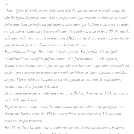
vai:
“Era Algarve no Verão, os dois pelos vinte. Ele diz que ela estava de vestido verde, ela
não lhe ligava lá grande coisa. Não é sempre assim que começam as histórias de amor?
Antes disto tudo, no tempo em que nenhum deles sabia que histórias eram essas, no tempo
em que não se conheciam e pouco conheciam de si próprios, eram os anos 80. No quarto
dela dava onda choc, na sala os discos dos ABBA que ela dançava em cima dos pés do
pai, apesar de já nessa altura ser a cara chapada da mãe.
Ele preferia os Europe. Bem, assim ninguém percebe. Ele preferia “It’s the final
Countdown” mas no refrão preferia cantar “É o fad’alcantra…”. Da infância,
lembra-se dos jantares com os pais em que não se calava com o que tinha acontecido na
escola e das conversas nocturnas com o irmão no beliche de baixo. Lembra-se também
de jogar hóquei, futebol e basquete no corredor gigante de sua casa. É uma história
verídica com vidros partidos pelo meio.
Nesta altura ela queria ser costureira como a tia Beatriz, ele queria ser piloto de aviões e
viajar pelo mundo todo.
Depois passaram muitos anos e há tantas coisas que não cabem neste parágrafo, mas
são mesmo bonitas, como ela. Há um ano pediram-se em casamento. Um ao outro,
como nos tempos modernos.
Ele 29, ela 28 e há tantos dias a sonharem com isto. E não existem outras palavras