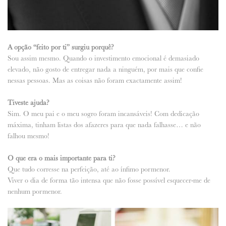
A opção “feito por ti” surgiu porquê?
Sou assim mesmo. Quando o investimento emocional é demasiado
elevado, não gosto de entregar nada a ninguém, por mais que confie
nessas pessoas. Mas as coisas não foram exactamente assim!
Tiveste ajuda?
Sim. O meu pai e o meu sogro foram incansáveis! Com dedicação
máxima, tinham listas dos afazeres para que nada falhasse… e não
falhou mesmo!
O que era o mais importante para ti?
Que tudo corresse na perfeição, até ao ínfimo pormenor.
Viver o dia de forma tão intensa que não fosse possível esquecer-me de
nenhum pormenor.