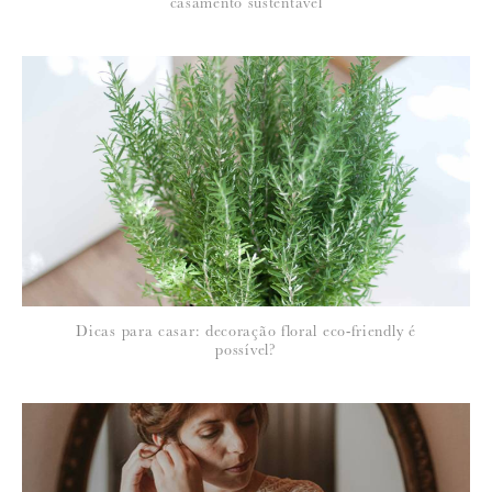
casamento sustentável
Para saber como tratamos e protegemos os seus dados, leia a nossa
política de privacidade
18 de Fevereiro de 2013
CATARINA
Os meu parabéns! Gostei imenso das fotos e das ideias
Gostava de saber como e onde se pode comprar os suportes para as
fotos que estão no jardim. Ja agora eram fotos so dos noivos ou dos
Dicas para casar: decoração floral eco-friendly é
convidados também?
possível?
Muitas felicidades para o casalinho
7 de Março de 2013
MARTA RAMOS
Viva, Catarina! Segue resposta por e-mail.