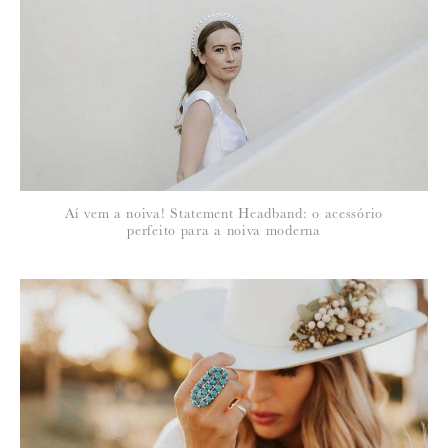
*
NOME
:
*
Aí vem a noiva! Statement Headband: o acessório
EMAIL
:
perfeito para a noiva moderna
Para saber como tratamos e protegemos os seus dados, leia a nossa
política de privacidade