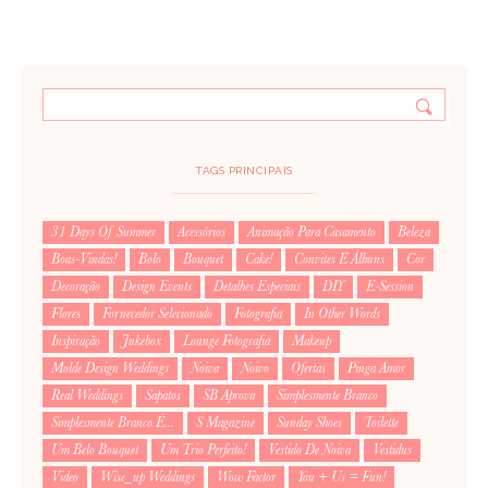
TAGS PRINCIPAIS
31 Days Of Summer
Acessórios
Animação Para Casamento
Beleza
Boas-Vindas!
Bolo
Bouquet
Cake!
Convites E Álbuns
Cor
Decoração
Design Events
Detalhes Especiais
DIY
E-Session
Flores
Fornecedor Selecionado
Fotografia
In Other Words
Inspiração
Jukebox
Lounge Fotografia
Makeup
Molde Design Weddings
Noiva
Noivo
Ofertas
Pinga Amor
Real Weddings
Sapatos
SB Aprova
Simplesmente Branco
Simplesmente Branco É...
S Magazine
Sunday Shoes
Toilette
Um Belo Bouquet
Um Trio Perfeito!
Vestido De Noiva
Vestidus
Video
Wise_up Weddings
Wow Factor
You + Us = Fun!