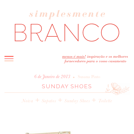
INICIO
•
6 de Janeiro de 2013
Susana Pinto
SUNDAY SHOES
BLOG
MELHOR INSPIRAÇÃO
+
+
+
Noiva
Sapatos
Sunday Shoes
Toilette
ENTREVISTAS
REAL WEDDINGS & EDITORIAIS
CASAVA-ME AQUI!
FORNECEDORES RECOMENDADOS