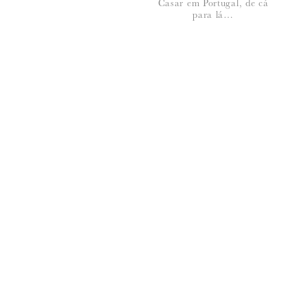
Casar em Portugal, de cá
para lá…
*
NOME
:
*
EMAIL
:
Para saber como tratamos e protegemos os 
6 de Fevereiro de 2013
M JOAO SOARES
Ora aqui está uma Noiva/casada inteli
destas gentis palavras que nos alimenta