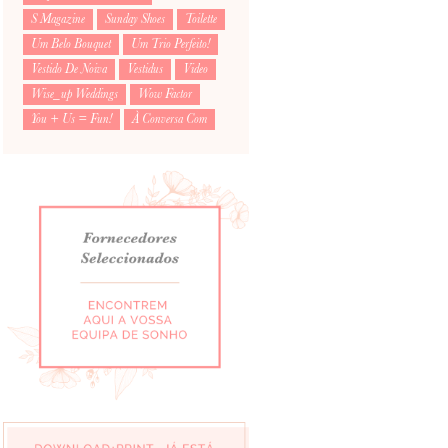
S Magazine
Sunday Shoes
Toilette
Um Belo Bouquet
Um Trio Perfeito!
Vestido De Noiva
Vestidus
Video
Wise_up Weddings
Wow Factor
You + Us = Fun!
À Conversa Com