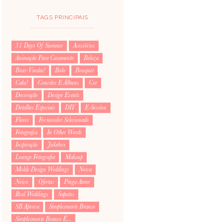
TAGS PRINCIPAIS
31 Days Of Summer
Acessórios
Animação Para Casamento
Beleza
Boas-Vindas!
Bolo
Bouquet
Cake!
Convites E Álbuns
Cor
Decoração
Design Events
Detalhes Especiais
DIY
E-Session
Flores
Fornecedor Selecionado
Fotografia
In Other Words
Inspiração
Jukebox
Lounge Fotografia
Makeup
Molde Design Weddings
Noiva
Noivo
Ofertas
Pinga Amor
Real Weddings
Sapatos
SB Aprova
Simplesmente Branco
Simplesmente Branco É...