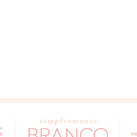
as
S
N