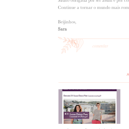
Muito obrigada por ser assim e por co
Continue a tornar o mundo mais româ
Beijinhos,
Sara
comentar
*
MENSAGEM
: