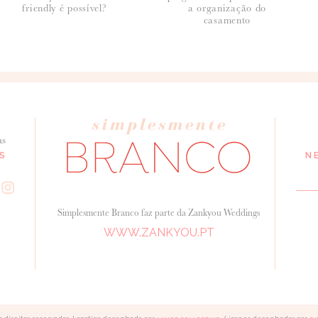
friendly é possível?
a organização do
casamento
as
seus dados, leia a nossa
política de privacidade
S
N
Simplesmente Branco faz parte da Zankyou Weddings
WWW.ZANKYOU.PT