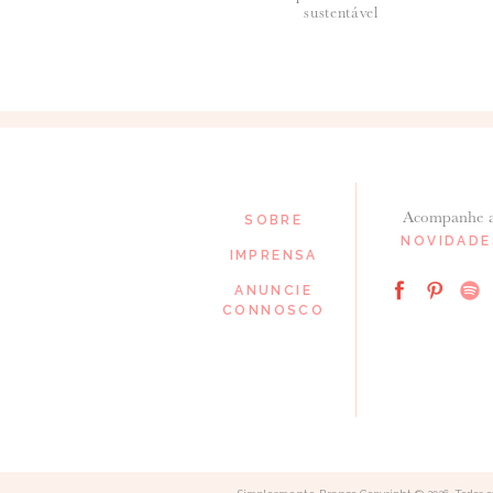
sustentável
*
EMAIL
:
Acompanhe 
SOBRE
Para saber como tratamos e protegemos os 
NOVIDADE
IMPRENSA
ANUNCIE
CONNOSCO