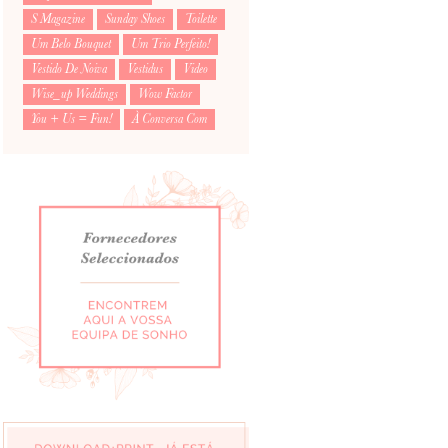
S Magazine
Sunday Shoes
Toilette
Um Belo Bouquet
Um Trio Perfeito!
Vestido De Noiva
Vestidus
Video
Wise_up Weddings
Wow Factor
You + Us = Fun!
À Conversa Com