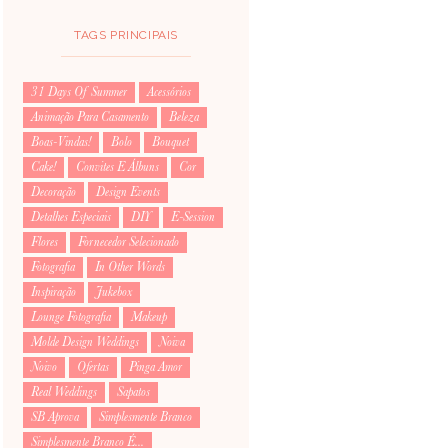
TAGS PRINCIPAIS
31 Days Of Summer
Acessórios
Animação Para Casamento
Beleza
Boas-Vindas!
Bolo
Bouquet
Cake!
Convites E Álbuns
Cor
Decoração
Design Events
Detalhes Especiais
DIY
E-Session
Flores
Fornecedor Selecionado
Fotografia
In Other Words
Inspiração
Jukebox
Lounge Fotografia
Makeup
Molde Design Weddings
Noiva
Noivo
Ofertas
Pinga Amor
Real Weddings
Sapatos
SB Aprova
Simplesmente Branco
Simplesmente Branco É...