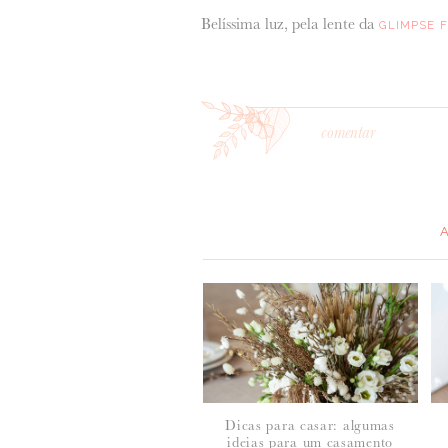
Belíssima luz, pela lente da
GLIMPSE 
comentar
*
MENSAGEM
:
Dicas para casar: algumas
ideias para um casamento
*
NOME
: