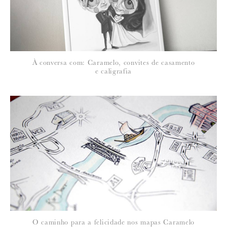
*
NOME
:
*
À conversa com: Caramelo, convites de casamento
EMAIL
:
e caligrafia
Para saber como tratamos e protegemos os seus dados, leia a nossa
política de privacidade
O caminho para a felicidade nos mapas Caramelo