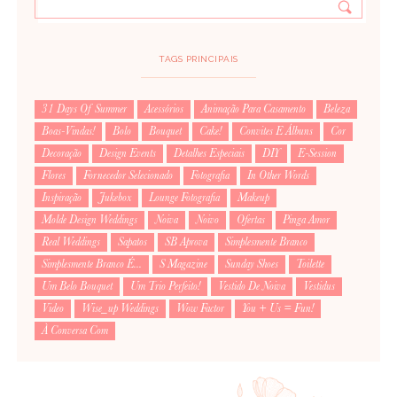
TAGS PRINCIPAIS
31 Days Of Summer
Acessórios
Animação Para Casamento
Beleza
Boas-Vindas!
Bolo
Bouquet
Cake!
Convites E Álbuns
Cor
Decoração
Design Events
Detalhes Especiais
DIY
E-Session
Flores
Fornecedor Selecionado
Fotografia
In Other Words
Inspiração
Jukebox
Lounge Fotografia
Makeup
Molde Design Weddings
Noiva
Noivo
Ofertas
Pinga Amor
Real Weddings
Sapatos
SB Aprova
Simplesmente Branco
Simplesmente Branco É...
S Magazine
Sunday Shoes
Toilette
Um Belo Bouquet
Um Trio Perfeito!
Vestido De Noiva
Vestidus
Video
Wise_up Weddings
Wow Factor
You + Us = Fun!
À Conversa Com