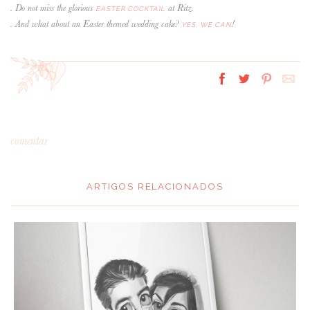
. Do not miss the glorious
at Ritz.
EASTER COCKTAIL
. And what about an Easter themed wedding cake?
!
YES, WE CAN
comentar
ARTIGOS RELACIONADOS
*
MENSAGEM
: