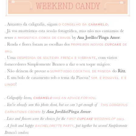
ANUNCIE CONNOSCO
. Amantes da caligrafia, sigam
.
O CONSELHO DA
CARAMELO
. Já vos mostrámos esta sessão fotográfica, mas não nos cansamos de
rever
by
Ana Jordão/Pinga Amor
.
A MAGNÍFICA COROA DE CRAVOS
. Renda e flores foram as escolhas dos
PRIMEIROS NOIVOS
CUPCAKE
DE
.
2013
. Uma
, com vários
DESPEDIDA DE SOLTEIRA FRESCA E VIBRANTE
fornecedores Simplesmente Branco a dar o seu toque mágico.
. Não deixem de provar o
do
Ritz
.
SUMPTUOSO COCKTAIL DE PÁSCOA
. E um bolo de casamento sob o tema da Páscoa?
SIM, É POSSÍVEL, E É
!
LINDO
. Caligraphy lovers,
.
CARAMELO
HAS AN ADVICE FOR YOU
. You’ve already seen this photo shoot, but we can´t get enough of
THIS GORGEOUS
Ana Jordão/Pinga Amor
by
.
CARNATIONS CROWN
. Lace and flowers were the choices for the
.
FIRST
CUPCAKE
WEDDING OF 2013
. A fresh and happy
, put together bu several Simplesmente
BACHELORETTE PARTY
Branco’s vendors.