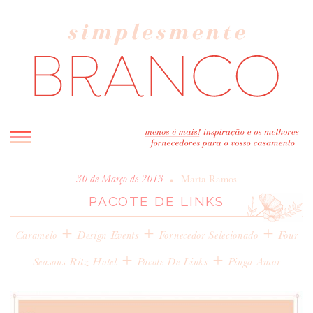
INICIO
•
30 de Março de 2013
Marta Ramos
PACOTE DE LINKS
BLOG
MELHOR INSPIRAÇÃO
+
+
+
Caramelo
Design Events
Fornecedor Selecionado
Four
ENTREVISTAS
+
+
Seasons Ritz Hotel
Pacote De Links
Pinga Amor
REAL WEDDINGS & EDITORIAIS
CASAVA-ME AQUI!
FORNECEDORES RECOMENDADOS