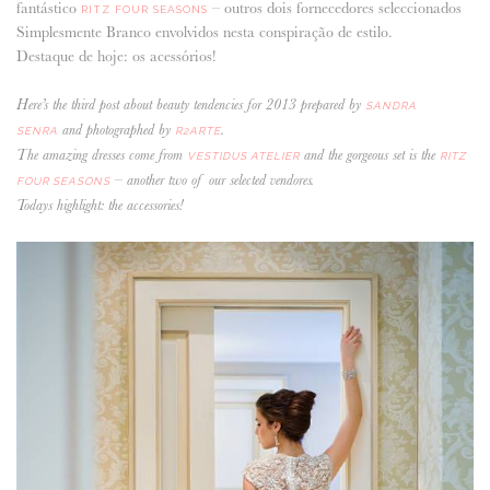
fantástico
– outros dois fornecedores seleccionados
RITZ FOUR SEASONS
Simplesmente Branco envolvidos nesta conspiração de estilo.
ANUNCIE CONNOSCO
Destaque de hoje: os acessórios!
Here’s the third post about beauty tendencies for 2013 prepared by
SANDRA
and photographed by
.
SENRA
R2ARTE
The amazing dresses come from
and the gorgeous set is the
VESTIDUS ATELIER
RITZ
– another two of our selected vendores.
FOUR SEASONS
Todays highlight: the accessories!