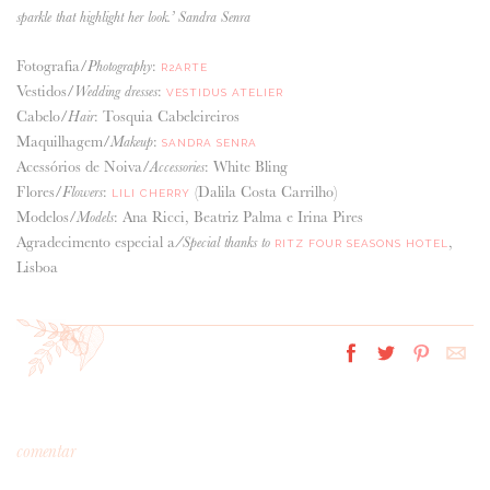
sparkle that highlight her look.’ Sandra Senra
Fotografia/
:
Photography
R2ARTE
Vestidos/
:
Wedding dresses
VESTIDUS ATELIER
Cabelo/
: Tosquia Cabeleireiros
Hair
Maquilhagem/
:
Makeup
SANDRA SENRA
Acessórios de Noiva/
: White Bling
Accessories
Flores/
:
(Dalila Costa Carrilho)
Flowers
LILI CHERRY
Modelos/
: Ana Ricci, Beatriz Palma e Irina Pires
Models
Agradecimento especial a
,
/Special thanks to
RITZ FOUR SEASONS HOTEL
Lisboa
comentar