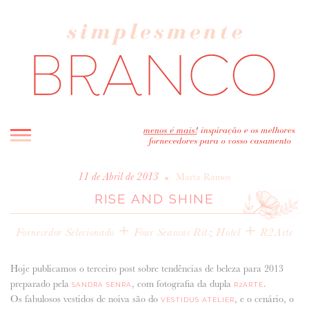
INICIO
•
11 de Abril de 2013
Marta Ramos
RISE AND SHINE
BLOG
MELHOR INSPIRAÇÃO
+
+
Fornecedor Selecionado
Four Seasons Ritz Hotel
R2Arte
ENTREVISTAS
REAL WEDDINGS & EDITORIAIS
Hoje publicamos o terceiro post sobre tendências de beleza para 2013
CASAVA-ME AQUI!
preparado pela
, com fotografia da dupla
.
SANDRA SENRA
R2ARTE
Os fabulosos vestidos de noiva são do
, e o cenário, o
VESTIDUS ATELIER
FORNECEDORES RECOMENDADOS