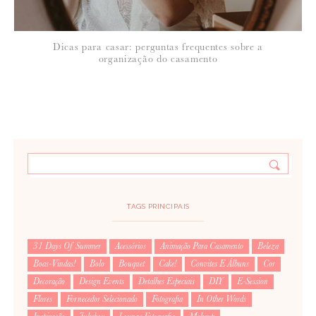
Dicas para casar: perguntas frequentes sobre a
organização do casamento
TAGS PRINCIPAIS
31 Days Of Summer
Acessórios
Animação Para Casamento
Beleza
Boas-Vindas!
Bolo
Bouquet
Cake!
Convites E Álbuns
Cor
Decoração
Design Events
Detalhes Especiais
DIY
E-Session
Flores
Fornecedor Selecionado
Fotografia
In Other Words