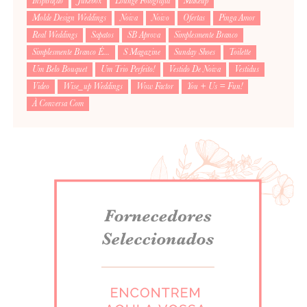
Inspiração
Jukebox
Lounge Fotografia
Makeup
Molde Design Weddings
Noiva
Noivo
Ofertas
Pinga Amor
Real Weddings
Sapatos
SB Aprova
Simplesmente Branco
Simplesmente Branco É...
S Magazine
Sunday Shoes
Toilette
Um Belo Bouquet
Um Trio Perfeito!
Vestido De Noiva
Vestidus
Video
Wise_up Weddings
Wow Factor
You + Us = Fun!
À Conversa Com