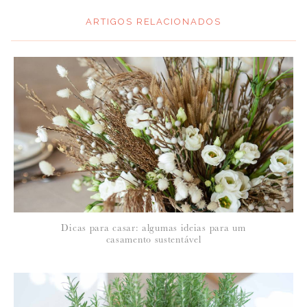
ARTIGOS RELACIONADOS
*
MENSAGEM
:
*
NOME
:
*
Dicas para casar: algumas ideias para um
EMAIL
:
casamento sustentável