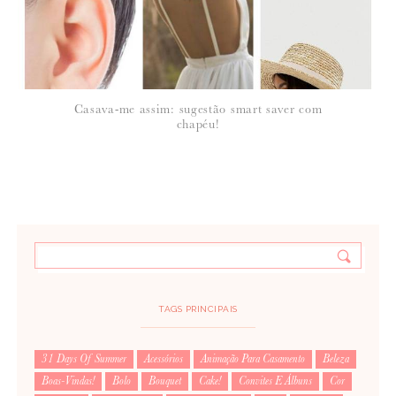
Casava-me assim: sugestão smart saver com
chapéu!
TAGS PRINCIPAIS
31 Days Of Summer
Acessórios
Animação Para Casamento
Beleza
Boas-Vindas!
Bolo
Bouquet
Cake!
Convites E Álbuns
Cor