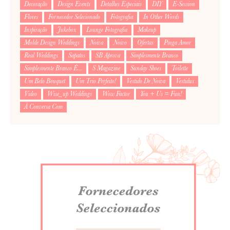
Decoração
Design Events
Detalhes Especiais
DIY
E-Session
Flores
Fornecedor Selecionado
Fotografia
In Other Words
Inspiração
Jukebox
Lounge Fotografia
Makeup
Molde Design Weddings
Noiva
Noivo
Ofertas
Pinga Amor
Real Weddings
Sapatos
SB Aprova
Simplesmente Branco
Simplesmente Branco É...
S Magazine
Sunday Shoes
Toilette
Um Belo Bouquet
Um Trio Perfeito!
Vestido De Noiva
Vestidus
Video
Wise_up Weddings
Wow Factor
You + Us = Fun!
À Conversa Com