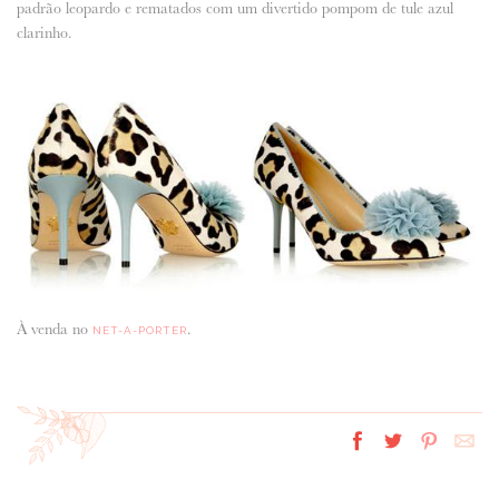
padrão leopardo e rematados com um divertido pompom de tule azul
clarinho.
ANUNCIE CONNOSCO
À venda no
.
NET-A-PORTER