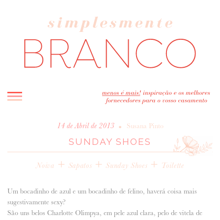
INICIO
•
14 de Abril de 2013
Susana Pinto
SUNDAY SHOES
BLOG
MELHOR INSPIRAÇÃO
+
+
+
Noiva
Sapatos
Sunday Shoes
Toilette
ENTREVISTAS
REAL WEDDINGS & EDITORIAIS
Um bocadinho de azul e um bocadinho de felino, haverá coisa mais
CASAVA-ME AQUI!
sugestivamente sexy?
São uns belos Charlotte Olimpya, em pele azul clara, pelo de vitela de
FORNECEDORES RECOMENDADOS