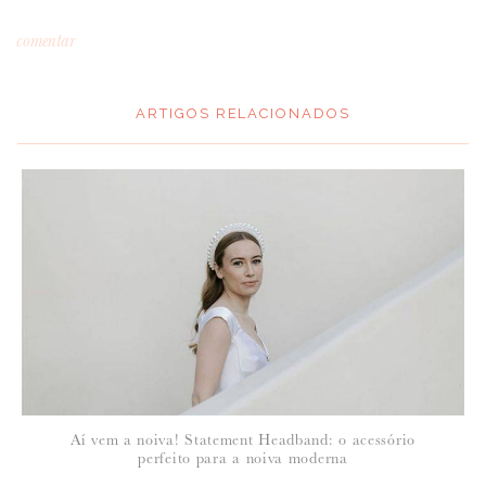
comentar
ARTIGOS RELACIONADOS
*
MENSAGEM
:
*
NOME
:
*
Aí vem a noiva! Statement Headband: o acessório
EMAIL
:
perfeito para a noiva moderna